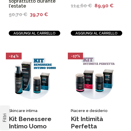
soprattutto durante
114,60
€
89,90
€
l’estate
50,70
€
39,70
€
AGGIUNGI AL CARRELLO
AGGIUNGI AL CARRELLO
-24%
-17%
Skincare intima
Piacere e desiderio
Filtri
Kit Benessere
Kit Intimità
Intimo Uomo
Perfetta