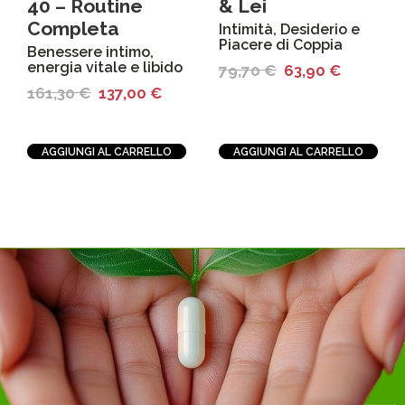
40 – Routine
& Lei
Completa
Intimità, Desiderio e
Piacere di Coppia
Benessere intimo,
energia vitale e libido
79,70
€
63,90
€
161,30
€
137,00
€
AGGIUNGI AL CARRELLO
AGGIUNGI AL CARRELLO