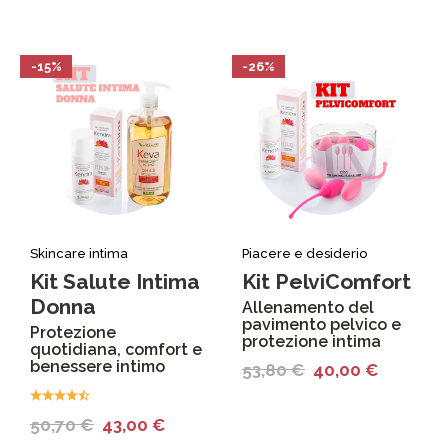
-15%
-26%
Skincare intima
Piacere e desiderio
Kit Salute Intima
Kit PelviComfort
Donna
Allenamento del
pavimento pelvico e
Protezione
protezione intima
quotidiana, comfort e
benessere intimo
53,80
€
40,00
€
50,70
€
43,00
€