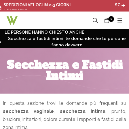
SPEDIZIONI VELOCI IN 2-3 GIORNI
SONO ATT
LAVORATIVI
0
LE PERSONE HANNO CHIESTO ANCHE
Secchezza e fastidi intimi: le domande che le persone
fanno davvero
Secchezza e Fastidi
Intimi
In questa sezione trovi le domande più frequenti su
secchezza vaginale
,
secchezza intima
, prurito,
bruciore, irritazioni, dolore durante i rapporti e fastidi della
zona intima.