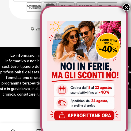
© 2026 Wellvit All Rights Reserved
Credits:
Aries comunica
Le informazioni riportate nel Sito hanno esclusivamente scopo
informativo e non hanno in alcun modo né la pretesa né l’obiettivo di
sostituire il parere del medico e/o specialista, di altri operatori sanitari o
professionisti del settore che devono in ogni caso essere contattati per la
formulazione di una diagnosi o l’indicazione di un eventuale corretto
programma terapeutico e/o dietetico e/o di integrazione alimentare. Se
si è in gravidanza, in allattamento o si stanno assumendo farmaci in terapia
cronica, consultare il proprio medico curante prima di assumere qualsiasi
integratore.
0
0