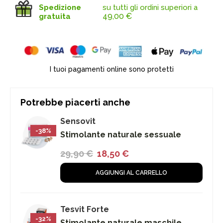
Spedizione
su tutti gli ordini superiori a
49,00
€
gratuita
I tuoi pagamenti online sono protetti
Potrebbe piacerti anche
Sensovit
-38%
Stimolante naturale sessuale
29,90
€
18,50
€
AGGIUNGI AL CARRELLO
Tesvit Forte
-32%
Stimolante naturale maschile