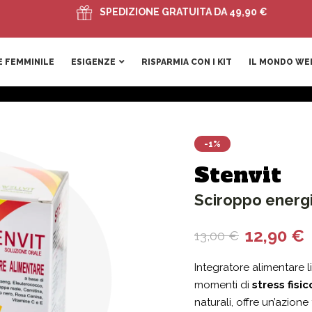
SPEDIZIONE GRATUITA DA 49,90 €
 FEMMINILE
ESIGENZE
RISPARMIA CON I KIT
IL MONDO WE
-1%
Stenvit
Sciroppo energi
12,90
€
13,00
€
Integratore alimentare 
momenti di
stress fisi
naturali, offre un’azion