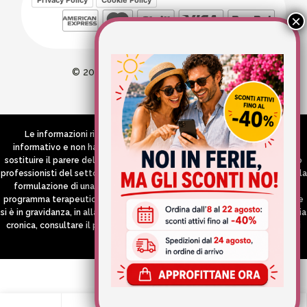
© 2026 Wellvit All Rights Reserved
Credits:
Aries comunica
Le informazioni riportate nel Sito hanno esclusivamente scopo
informativo e non hanno in alcun modo né la pretesa né l’obiettivo di
sostituire il parere del medico e/o specialista, di altri operatori sanitari o
professionisti del settore che devono in ogni caso essere contattati per la
formulazione di una diagnosi o l’indicazione di un eventuale corretto
programma terapeutico e/o dietetico e/o di integrazione alimentare. Se
si è in gravidanza, in allattamento o si stanno assumendo farmaci in terapia
cronica, consultare il proprio medico curante prima di assumere qualsiasi
integratore.
0
0