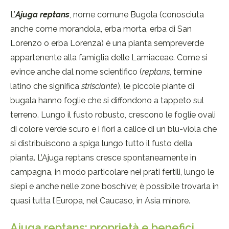
L’
Ajuga reptans
, nome comune Bugola (conosciuta
anche come morandola, erba morta, erba di San
Lorenzo o erba Lorenza) è una pianta sempreverde
appartenente alla famiglia delle Lamiaceae. Come si
evince anche dal nome scientifico (
reptans
, termine
latino che significa
strisciante
), le piccole piante di
bugala hanno foglie che si diffondono a tappeto sul
terreno. Lungo il fusto robusto, crescono le foglie ovali
di colore verde scuro e i fiori a calice di un blu-viola che
si distribuiscono a spiga lungo tutto il fusto della
pianta. L’Ajuga reptans cresce spontaneamente in
campagna, in modo particolare nei prati fertili, lungo le
siepi e anche nelle zone boschive; è possibile trovarla in
quasi tutta l’Europa, nel Caucaso, in Asia minore.
Ajuga reptans: proprietà e benefici