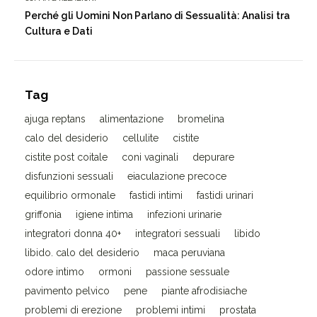
Perché gli Uomini Non Parlano di Sessualità: Analisi tra
Cultura e Dati
Tag
ajuga reptans
alimentazione
bromelina
calo del desiderio
cellulite
cistite
cistite post coitale
coni vaginali
depurare
disfunzioni sessuali
eiaculazione precoce
equilibrio ormonale
fastidi intimi
fastidi urinari
griffonia
igiene intima
infezioni urinarie
integratori donna 40+
integratori sessuali
libido
libido. calo del desiderio
maca peruviana
odore intimo
ormoni
passione sessuale
pavimento pelvico
pene
piante afrodisiache
problemi di erezione
problemi intimi
prostata