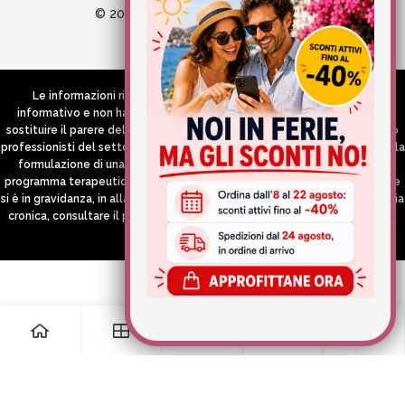
© 2026 Wellvit All Rights Reserved
Credits:
Aries comunica
Le informazioni riportate nel Sito hanno esclusivamente scopo
informativo e non hanno in alcun modo né la pretesa né l’obiettivo di
sostituire il parere del medico e/o specialista, di altri operatori sanitari o
professionisti del settore che devono in ogni caso essere contattati per la
formulazione di una diagnosi o l’indicazione di un eventuale corretto
programma terapeutico e/o dietetico e/o di integrazione alimentare. Se
si è in gravidanza, in allattamento o si stanno assumendo farmaci in terapia
cronica, consultare il proprio medico curante prima di assumere qualsiasi
integratore.
0
0