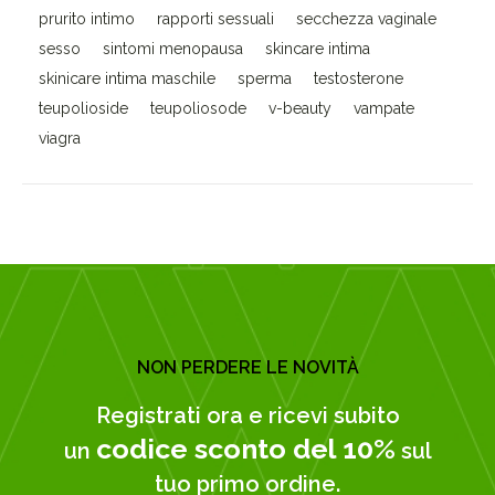
prurito intimo
rapporti sessuali
secchezza vaginale
sesso
sintomi menopausa
skincare intima
skinicare intima maschile
sperma
testosterone
teupolioside
teupoliosode
v-beauty
vampate
viagra
NON PERDERE LE NOVITÀ
Registrati ora e ricevi subito
codice sconto del 10%
un
sul
tuo primo ordine.