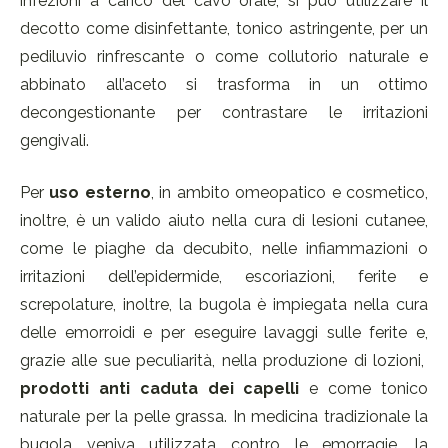
infezioni a carico del cavo orale, si può utilizzare il
decotto come disinfettante, tonico astringente, per un
pediluvio rinfrescante o come collutorio naturale e
abbinato all’aceto si trasforma in un ottimo
decongestionante per contrastare le irritazioni
gengivali.
Per
uso esterno
, in ambito omeopatico e cosmetico,
inoltre, è un valido aiuto nella cura di lesioni cutanee,
come le piaghe da decubito, nelle infiammazioni o
irritazioni dell’epidermide, escoriazioni, ferite e
screpolature, inoltre, la bugola è impiegata nella cura
delle emorroidi e per eseguire lavaggi sulle ferite e,
grazie alle sue peculiarità, nella produzione di lozioni,
prodotti anti caduta dei capelli
e come tonico
naturale per la pelle grassa. In medicina tradizionale la
bugola veniva utilizzata contro le emorragie, la