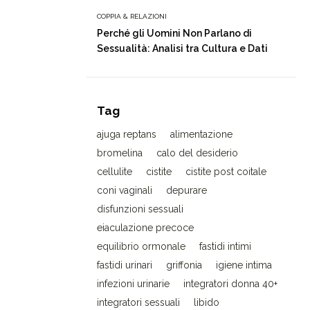
COPPIA & RELAZIONI
Perché gli Uomini Non Parlano di
Sessualità: Analisi tra Cultura e Dati
Tag
ajuga reptans
alimentazione
bromelina
calo del desiderio
cellulite
cistite
cistite post coitale
coni vaginali
depurare
disfunzioni sessuali
eiaculazione precoce
equilibrio ormonale
fastidi intimi
fastidi urinari
griffonia
igiene intima
infezioni urinarie
integratori donna 40+
integratori sessuali
libido