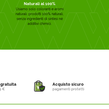
Naturali al 100%
Usiamo solo coloranti e aromi
naturali: prodotti 100% naturali,
senza ingredienti di sintesi né
additivi chimici.
gratuita
Acquisto sicuro
9 €
pagamenti protetti