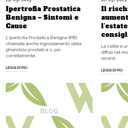
Ipertrofia Prostatica
Il risch
Benigna – Sintomi e
aument
Cause
l’estate
consigl
L’ Ipertrofia Prostatica Benigna (IPB),
chiamata anche ingrossamento della
La cistite è u
ghiandola prostatica o, più
diffusi nel m
correttamente…
recenti…
LEGGI DI PIÙ
LEGGI DI PIÙ