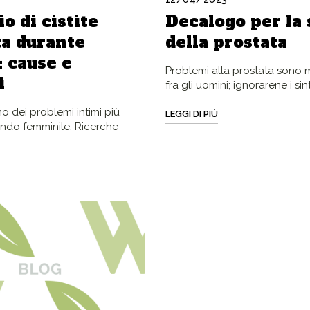
io di cistite
Decalogo per la 
a durante
della prostata
: cause e
Problemi alla prostata sono
i
fra gli uomini; ignorarene i sin
no dei problemi intimi più
LEGGI DI PIÙ
ondo femminile. Ricerche