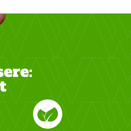
sere:
t