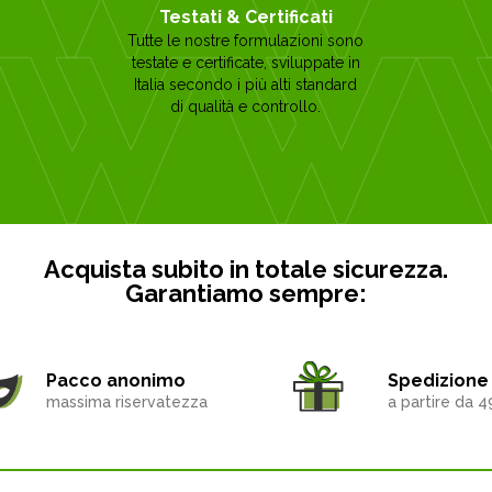
Testati & Certificati
Tutte le nostre formulazioni sono
testate e certificate, sviluppate in
Italia secondo i più alti standard
di qualità e controllo.
Acquista subito in totale sicurezza.
Garantiamo sempre:
Pacco anonimo
Spedizione 
massima riservatezza
a partire da 4