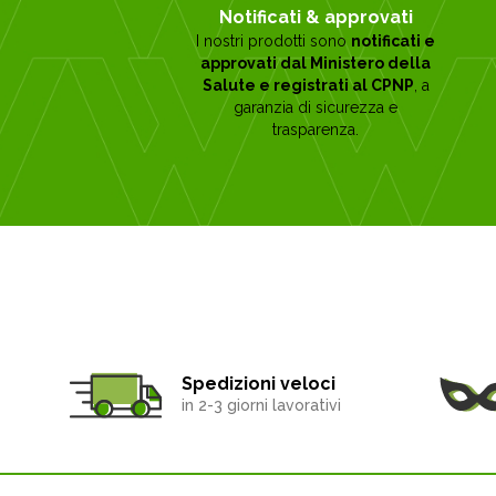
Notificati & approvati
I nostri prodotti sono
notificati e
approvati dal Ministero della
Salute e registrati al CPNP
, a
garanzia di sicurezza e
trasparenza.
Spedizioni veloci
in 2-3 giorni lavorativi