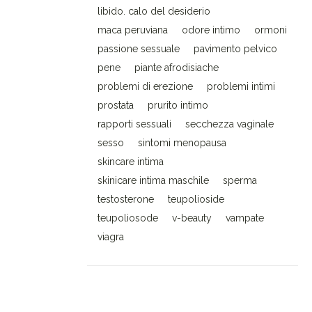
libido. calo del desiderio
maca peruviana
odore intimo
ormoni
passione sessuale
pavimento pelvico
pene
piante afrodisiache
problemi di erezione
problemi intimi
prostata
prurito intimo
rapporti sessuali
secchezza vaginale
sesso
sintomi menopausa
skincare intima
skinicare intima maschile
sperma
testosterone
teupolioside
teupoliosode
v-beauty
vampate
viagra