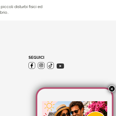
iccoli disturbi fisici ed
rio..
SEGUICI