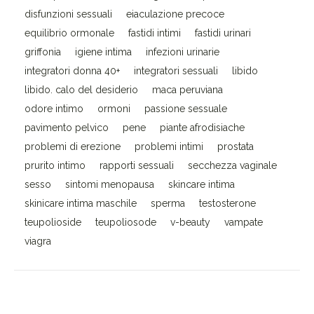
disfunzioni sessuali
eiaculazione precoce
equilibrio ormonale
fastidi intimi
fastidi urinari
griffonia
igiene intima
infezioni urinarie
integratori donna 40+
integratori sessuali
libido
libido. calo del desiderio
maca peruviana
odore intimo
ormoni
passione sessuale
pavimento pelvico
pene
piante afrodisiache
problemi di erezione
problemi intimi
prostata
prurito intimo
rapporti sessuali
secchezza vaginale
sesso
sintomi menopausa
skincare intima
skinicare intima maschile
sperma
testosterone
teupolioside
teupoliosode
v-beauty
vampate
viagra