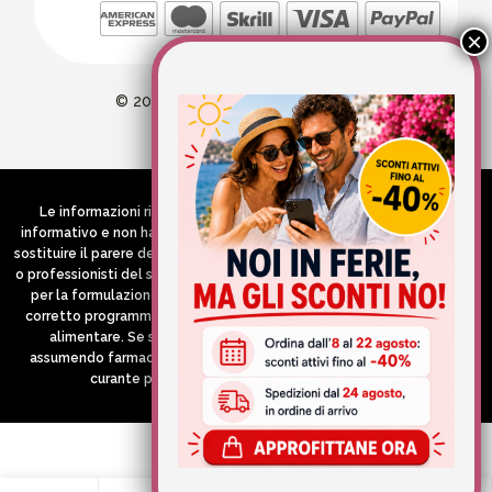
© 2026 Wellvit All Rights Reserved
Credits:
Aries comunica
Le informazioni riportate nel Sito hanno esclusivamente scopo
informativo e non hanno in alcun modo né la pretesa né l’obiettivo di
sostituire il parere del medico e/o specialista, di altri operatori sanitari
o professionisti del settore che devono in ogni caso essere contattati
per la formulazione di una diagnosi o l’indicazione di un eventuale
corretto programma terapeutico e/o dietetico e/o di integrazione
alimentare. Se si è in gravidanza, in allattamento o si stanno
assumendo farmaci in terapia cronica, consultare il proprio medico
curante prima di assumere qualsiasi integratore.