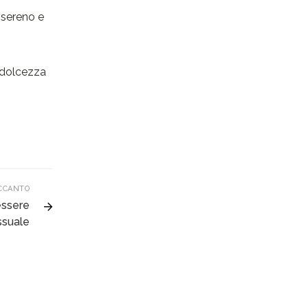
, sereno e
n dolcezza
CCANTO
essere
ssuale