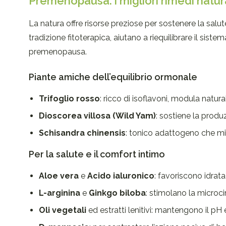
Premenopausa: i migliori rimedi natura
La natura offre risorse preziose per sostenere la salu
tradizione fitoterapica, aiutano a riequilibrare il siste
premenopausa.
Piante amiche dell’equilibrio ormonale
Trifoglio rosso
: ricco di isoflavoni, modula natural
Dioscorea villosa (Wild Yam)
: sostiene la produ
Schisandra chinensis
: tonico adattogeno che mi
Per la salute e il comfort intimo
Aloe vera
e
Acido ialuronico
: favoriscono idrata
L-arginina
e
Ginkgo biloba
: stimolano la microci
Oli vegetali
ed estratti lenitivi: mantengono il pH