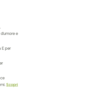
,
i d’umore e
a E per
er
sce
imi.
Scopri