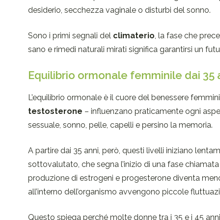
desiderio, secchezza vaginale o disturbi del sonno.
Sono i primi segnali del
climaterio
, la fase che prec
sano e rimedi naturali mirati significa garantirsi un fu
Equilibrio ormonale femminile dai 35 
L’equilibrio ormonale è il cuore del benessere femminil
testosterone
– influenzano praticamente ogni aspet
sessuale, sonno, pelle, capelli e persino la memoria.
A partire dai 35 anni, però, questi livelli iniziano le
sottovalutato, che segna l’inizio di una fase chiamat
produzione di estrogeni e progesterone diventa meno 
all’interno dell’organismo avvengono piccole fluttuazi
Questo spiega perché molte donne tra i 35 e i 45 anni 