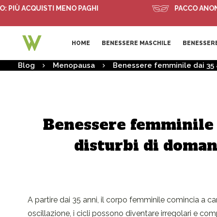
Ù ACQUISTI MENO PAGHI
PACCO ANONIMO
HOME
BENESSERE MASCHILE
BENESSERE
Blog
Menopausa
Benessere femminile dai 35 an
Benessere femminile d
disturbi di doman
A partire dai 35 anni, il corpo femminile comincia a 
oscillazione, i cicli possono diventare irregolari e com