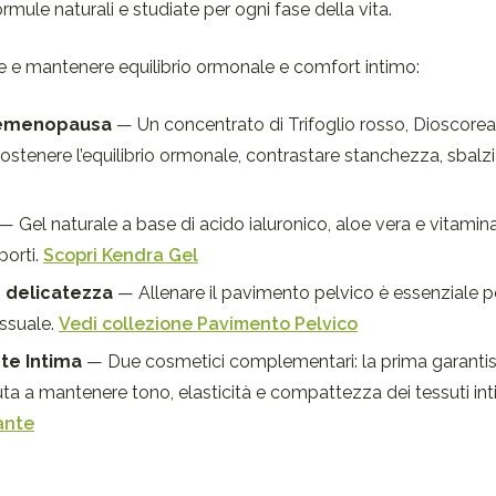
mule naturali e studiate per ogni fase della vita.
ire e mantenere equilibrio ormonale e comfort intimo:
premenopausa
— Un concentrato di Trifoglio rosso, Dioscorea
ostenere l’equilibrio ormonale, contrastare stanchezza, sbalz
— Gel naturale a base di acido ialuronico, aloe vera e vitamin
porti.
Scopri Kendra Gel
n delicatezza
— Allenare il pavimento pelvico è essenziale p
essuale.
Vedi collezione Pavimento Pelvico
e Intima
— Due cosmetici complementari: la prima garanti
ta a mantenere tono, elasticità e compattezza dei tessuti int
ante