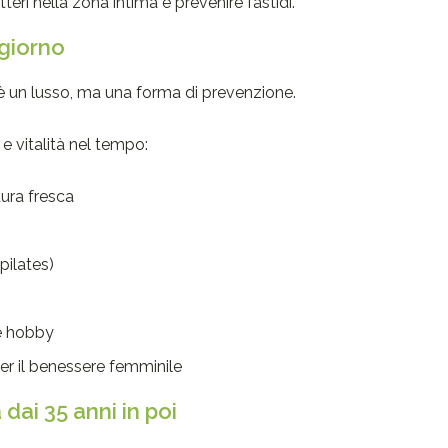
tteri nella zona intima e prevenire fastidi.
 giorno
 un lusso, ma una forma di prevenzione.
e vitalità nel tempo:
dura fresca
pilates)
 e hobby
 per il benessere femminile
 dai 35 anni in poi