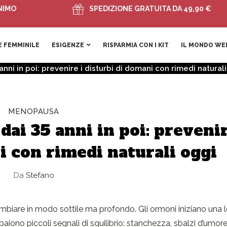
SPEDIZIONE GRATUITA DA 49,90 €
 FEMMINILE
ESIGENZE
RISPARMIA CON I KIT
IL MONDO WE
ni in poi: prevenire i disturbi di domani con rimedi natural
MENOPAUSA
ai 35 anni in poi: prevenir
i con rimedi naturali oggi
Da
Stefano
cambiare in modo sottile ma profondo. Gli ormoni iniziano una 
paiono piccoli segnali di squilibrio: stanchezza, sbalzi d’umore