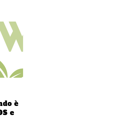
ndo è
OS e