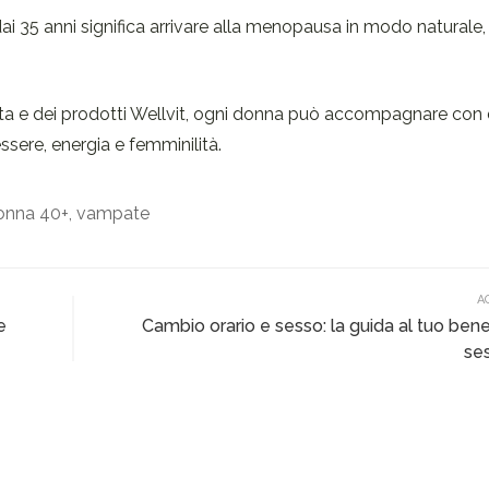
 dai 35 anni significa arrivare alla menopausa in modo naturale
di vita e dei prodotti Wellvit, ogni donna può accompagnare co
ssere, energia e femminilità.
donna 40+
,
vampate
A
e
Cambio orario e sesso: la guida al tuo ben
se