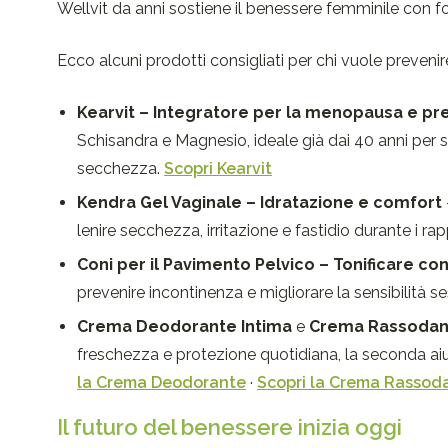
Wellvit da anni sostiene il benessere femminile con for
Ecco alcuni prodotti consigliati per chi vuole preven
Kearvit – Integratore per la menopausa e 
Schisandra e Magnesio, ideale già dai 40 anni per s
secchezza.
Scopri Kearvit
Kendra Gel Vaginale – Idratazione e comfort
lenire secchezza, irritazione e fastidio durante i rap
Coni per il Pavimento Pelvico – Tonificare co
prevenire incontinenza e migliorare la sensibilità s
Crema Deodorante Intima
e
Crema Rassodant
freschezza e protezione quotidiana, la seconda aiu
la Crema Deodorante
·
Scopri la Crema Rassod
Il futuro del benessere inizia oggi