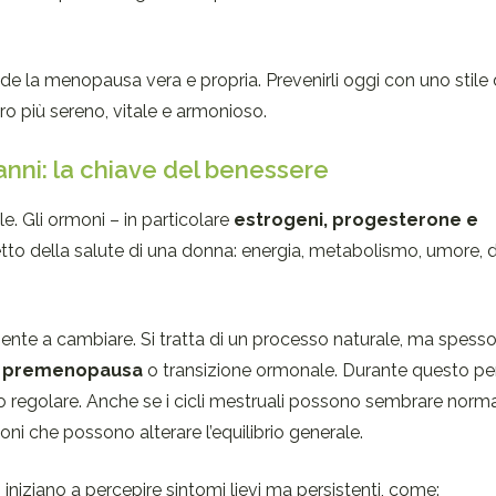
ede la menopausa vera e propria. Prevenirli oggi con uno stile d
turo più sereno, vitale e armonioso.
anni: la chiave del benessere
e. Gli ormoni – in particolare
estrogeni, progesterone e
to della salute di una donna: energia, metabolismo, umore, d
ntamente a cambiare. Si tratta di un processo naturale, ma spess
a
premenopausa
o transizione ormonale. Durante questo per
regolare. Anche se i cicli mestruali possono sembrare normal
oni che possono alterare l’equilibrio generale.
iniziano a percepire sintomi lievi ma persistenti, come: