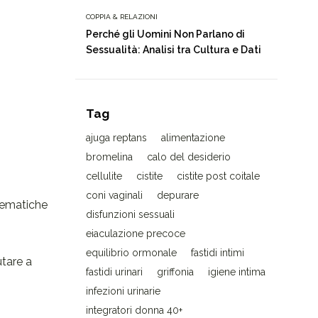
COPPIA & RELAZIONI
Perché gli Uomini Non Parlano di
Sessualità: Analisi tra Cultura e Dati
Tag
ajuga reptans
alimentazione
bromelina
calo del desiderio
cellulite
cistite
cistite post coitale
coni vaginali
depurare
blematiche
disfunzioni sessuali
eiaculazione precoce
equilibrio ormonale
fastidi intimi
utare a
fastidi urinari
griffonia
igiene intima
infezioni urinarie
integratori donna 40+