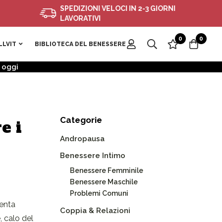
SPEDIZIONI VELOCI IN 2-3 GIORNI
LAVORATIVI
0
0
LLVIT
BIBLIOTECA DEL BENESSERE
i oggi
Categorie
e i
Andropausa
Benessere Intimo
Benessere Femminile
Benessere Maschile
Problemi Comuni
lenta
Coppia & Relazioni
, calo del