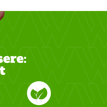
sere:
t