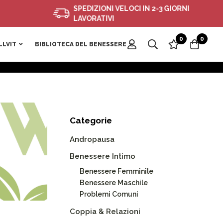
SPEDIZIONI VELOCI IN 2-3 GIORNI
LAVORATIVI
0
0
LLVIT
BIBLIOTECA DEL BENESSERE
Categorie
Andropausa
Benessere Intimo
Benessere Femminile
Benessere Maschile
Problemi Comuni
Coppia & Relazioni