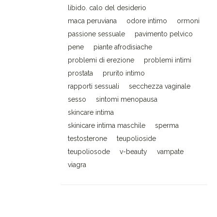
libido. calo del desiderio
maca peruviana
odore intimo
ormoni
passione sessuale
pavimento pelvico
pene
piante afrodisiache
problemi di erezione
problemi intimi
prostata
prurito intimo
rapporti sessuali
secchezza vaginale
sesso
sintomi menopausa
skincare intima
skinicare intima maschile
sperma
testosterone
teupolioside
teupoliosode
v-beauty
vampate
viagra