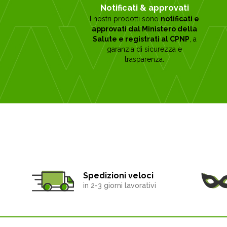
Notificati & approvati
I nostri prodotti sono
notificati e
approvati dal Ministero della
Salute e registrati al CPNP
, a
garanzia di sicurezza e
trasparenza.
Spedizioni veloci
in 2-3 giorni lavorativi