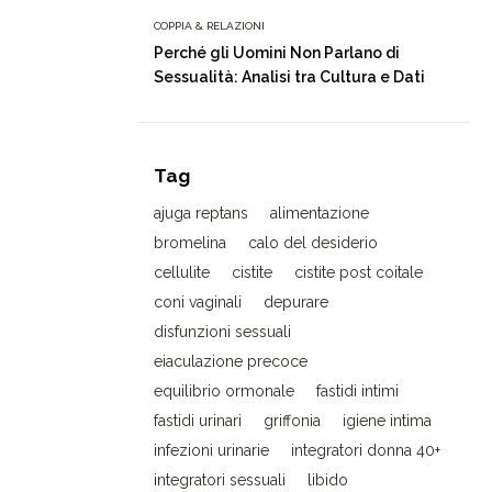
COPPIA & RELAZIONI
Perché gli Uomini Non Parlano di
Sessualità: Analisi tra Cultura e Dati
Tag
ajuga reptans
alimentazione
bromelina
calo del desiderio
cellulite
cistite
cistite post coitale
coni vaginali
depurare
disfunzioni sessuali
eiaculazione precoce
equilibrio ormonale
fastidi intimi
fastidi urinari
griffonia
igiene intima
infezioni urinarie
integratori donna 40+
integratori sessuali
libido