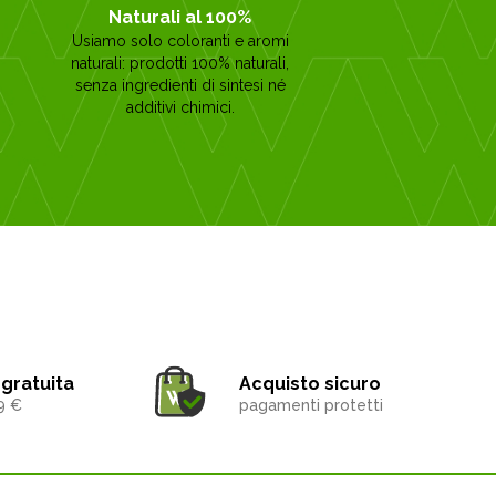
Naturali al 100%
Usiamo solo coloranti e aromi
naturali: prodotti 100% naturali,
senza ingredienti di sintesi né
additivi chimici.
gratuita
Acquisto sicuro
9 €
pagamenti protetti