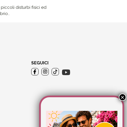
iccoli disturbi fisici ed
rio..
SEGUICI