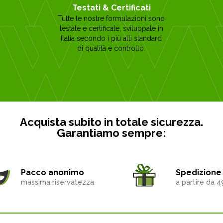
Testati & Certificati
Tutte le nostre formulazioni sono
testate e certificate, sviluppate in
Italia secondo i più alti standard
di qualità e controllo.
Acquista subito in totale sicurezza.
Garantiamo sempre:
Pacco anonimo
Spedizione 
massima riservatezza
a partire da 4