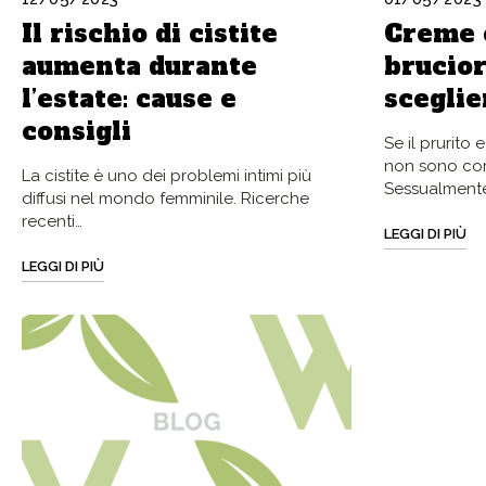
Il rischio di cistite
Creme e
aumenta durante
brucior
l’estate: cause e
sceglie
consigli
Se il prurito 
non sono corr
La cistite è uno dei problemi intimi più
Sessualment
diffusi nel mondo femminile. Ricerche
recenti…
LEGGI DI PIÙ
LEGGI DI PIÙ