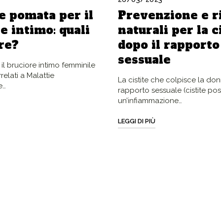
 pomata per il
Prevenzione e r
e intimo: quali
naturali per la c
re?
dopo il rapporto
sessuale
e il bruciore intimo femminile
elati a Malattie
La cistite che colpisce la do
e…
rapporto sessuale (cistite pos
un’infiammazione…
LEGGI DI PIÙ