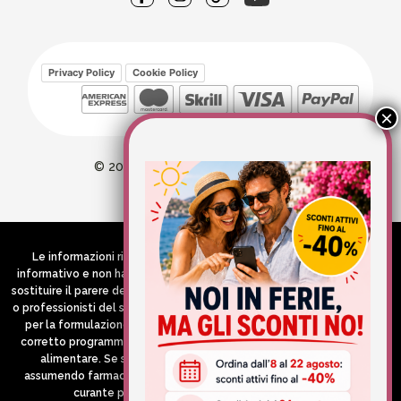
Privacy Policy
Cookie Policy
© 2026 Wellvit All Rights Reserved
Credits:
Aries comunica
Le informazioni riportate nel Sito hanno esclusivamente scopo
informativo e non hanno in alcun modo né la pretesa né l’obiettivo di
sostituire il parere del medico e/o specialista, di altri operatori sanitari
o professionisti del settore che devono in ogni caso essere contattati
per la formulazione di una diagnosi o l’indicazione di un eventuale
corretto programma terapeutico e/o dietetico e/o di integrazione
alimentare. Se si è in gravidanza, in allattamento o si stanno
assumendo farmaci in terapia cronica, consultare il proprio medico
curante prima di assumere qualsiasi integratore.