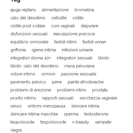
ajuga reptans
alimentazione
bromelina
calo del desiderio
cellulite
cistite
cistite post coitale
coni vaginali
depurare
disfunzioni sessuali
eiaculazione precoce
equilibrio ormonale
fastidi intimi
fastidi urinari
griffonia
igiene intima
infezioni urinarie
integratori donna 40+
integratori sessuali
libido
libido. calo del desiderio
maca peruviana
odore intimo
ormoni
passione sessuale
pavimento pelvico
pene
piante afrodisiache
problemi di erezione
problemi intimi
prostata
prurito intimo
rapporti sessuali
secchezza vaginale
sesso
sintomi menopausa
skincare intima
skinicare intima maschile
sperma
testosterone
teupolioside
teupoliosode
v-beauty
vampate
viagra