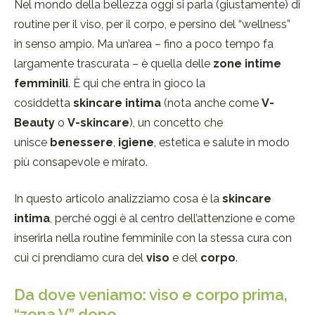
Nel mondo della bellezza oggi si parla (giustamente) di
routine per il viso, per il corpo, e persino del “wellness”
in senso ampio. Ma un’area – fino a poco tempo fa
largamente trascurata – è quella delle
zone intime
femminili
. È qui che entra in gioco la
cosiddetta
skincare intima
(nota anche come
V-
Beauty
o
V-skincare
), un concetto che
unisce
benessere
,
igiene
, estetica e salute in modo
più consapevole e mirato.
In questo articolo analizziamo cosa è la
skincare
intima
, perché oggi è al centro dell’attenzione e come
inserirla nella routine femminile con la stessa cura con
cui ci prendiamo cura del
viso
e del
corpo
.
Da dove veniamo: viso e corpo prima,
“zona V” dopo