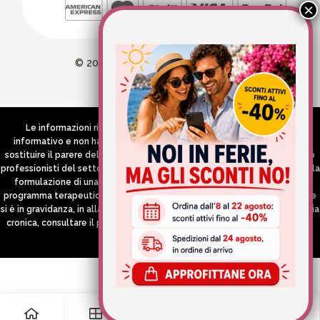
© 2026 Wellvit All Rights Reserved
Credits:
Aries comunica
Le informazioni riportate nel Sito hanno esclusivamente scopo
informativo e non hanno in alcun modo né la pretesa né l’obiettivo di
sostituire il parere del medico e/o specialista, di altri operatori sanitari o
professionisti del settore che devono in ogni caso essere contattati per la
formulazione di una diagnosi o l’indicazione di un eventuale corretto
programma terapeutico e/o dietetico e/o di integrazione alimentare. Se
si è in gravidanza, in allattamento o si stanno assumendo farmaci in terapia
cronica, consultare il proprio medico curante prima di assumere qualsiasi
integratore.
0
0