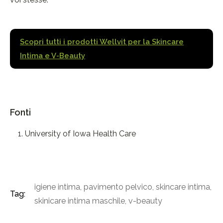
Scopri tutti i prodotti Wellvit per la Skincare
Intima e V-Beauty
Fonti
University of Iowa Health Care
igiene intima
,
pavimento pelvico
,
skincare intima
,
Tag:
skinicare intima maschile
,
v-beauty