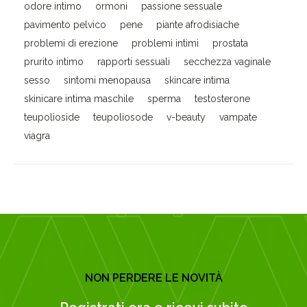
odore intimo
ormoni
passione sessuale
pavimento pelvico
pene
piante afrodisiache
problemi di erezione
problemi intimi
prostata
prurito intimo
rapporti sessuali
secchezza vaginale
sesso
sintomi menopausa
skincare intima
skinicare intima maschile
sperma
testosterone
teupolioside
teupoliosode
v-beauty
vampate
viagra
NON PERDERE LE NOVITÀ