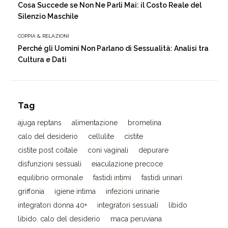
Cosa Succede se Non Ne Parli Mai: il Costo Reale del
Silenzio Maschile
COPPIA & RELAZIONI
Perché gli Uomini Non Parlano di Sessualità: Analisi tra
Cultura e Dati
Tag
ajuga reptans
alimentazione
bromelina
calo del desiderio
cellulite
cistite
cistite post coitale
coni vaginali
depurare
disfunzioni sessuali
eiaculazione precoce
equilibrio ormonale
fastidi intimi
fastidi urinari
griffonia
igiene intima
infezioni urinarie
integratori donna 40+
integratori sessuali
libido
libido. calo del desiderio
maca peruviana