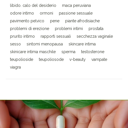
libido. calo del desiderio
maca peruviana
odore intimo
ormoni
passione sessuale
pavimento pelvico
pene
piante afrodisiache
problemi di erezione
problemi intimi
prostata
prurito intimo
rapporti sessuali
secchezza vaginale
sesso
sintomi menopausa
skincare intima
skinicare intima maschile
sperma
testosterone
teupolioside
teupoliosode
v-beauty
vampate
viagra