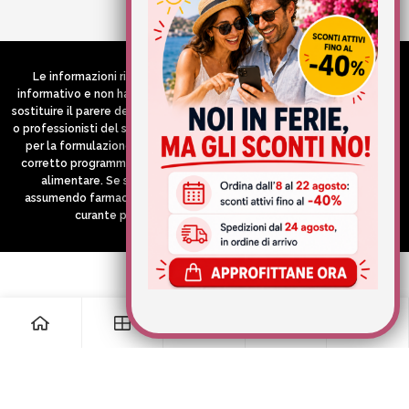
Credits:
Aries comunica
Le informazioni riportate nel Sito hanno esclusivamente scopo
informativo e non hanno in alcun modo né la pretesa né l’obiettivo di
sostituire il parere del medico e/o specialista, di altri operatori sanitari
o professionisti del settore che devono in ogni caso essere contattati
per la formulazione di una diagnosi o l’indicazione di un eventuale
corretto programma terapeutico e/o dietetico e/o di integrazione
alimentare. Se si è in gravidanza, in allattamento o si stanno
assumendo farmaci in terapia cronica, consultare il proprio medico
curante prima di assumere qualsiasi integratore.
0
0