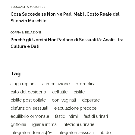
SESSUALITÀ MASCHILE
Cosa Succede se Non Ne Parli Mai: il Costo Reale del
Silenzio Maschile
COPPIA & RELAZIONI
Perché gli Uomini Non Parlano di Sessualità: Analisi tra
Cultura e Dati
Tag
ajuga reptans
alimentazione
bromelina
calo del desiderio
cellulite
cistite
cistite post coitale
coni vaginali
depurare
disfunzioni sessuali
eiaculazione precoce
equilibrio ormonale
fastidi intimi
fastidi urinari
griffonia
igiene intima
infezioni urinarie
integratori donna 40+
integratori sessuali
libido