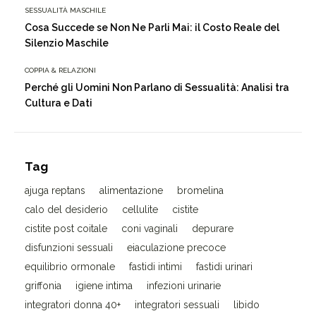
SESSUALITÀ MASCHILE
Cosa Succede se Non Ne Parli Mai: il Costo Reale del
Silenzio Maschile
COPPIA & RELAZIONI
Perché gli Uomini Non Parlano di Sessualità: Analisi tra
Cultura e Dati
Tag
ajuga reptans
alimentazione
bromelina
calo del desiderio
cellulite
cistite
cistite post coitale
coni vaginali
depurare
disfunzioni sessuali
eiaculazione precoce
equilibrio ormonale
fastidi intimi
fastidi urinari
griffonia
igiene intima
infezioni urinarie
integratori donna 40+
integratori sessuali
libido