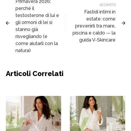
Primavera 2026:
ACCANTO
perché il
Fastidi intimi in
testosterone di lui e
estate: come
gli ormoni di lei si
prevenirli tra mare,
stanno già
piscina e caldo — la
risvegliando (e
guida V-Skincare
come aiutarli con la
natura)
Articoli Correlati