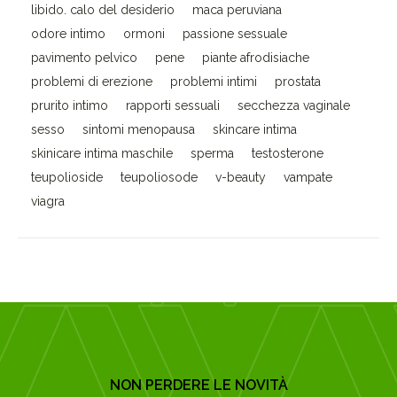
libido. calo del desiderio
maca peruviana
odore intimo
ormoni
passione sessuale
pavimento pelvico
pene
piante afrodisiache
problemi di erezione
problemi intimi
prostata
prurito intimo
rapporti sessuali
secchezza vaginale
sesso
sintomi menopausa
skincare intima
skinicare intima maschile
sperma
testosterone
teupolioside
teupoliosode
v-beauty
vampate
viagra
NON PERDERE LE NOVITÀ