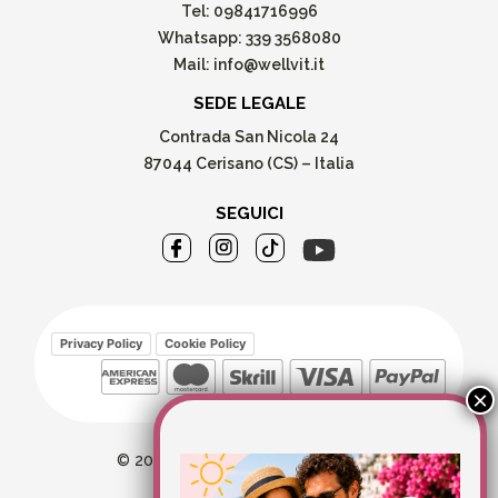
Tel:
09841716996
Whatsapp:
339 3568080
Mail:
info@wellvit.it
SEDE LEGALE
Contrada San Nicola 24
87044 Cerisano (CS) – Italia
SEGUICI
Privacy Policy
Cookie Policy
© 2026 Wellvit All Rights Reserved
Credits:
Aries comunica