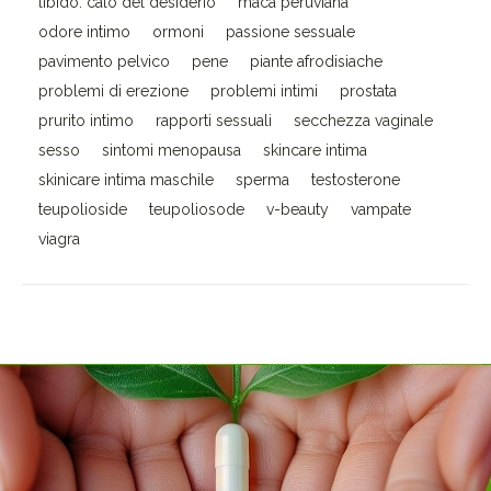
libido. calo del desiderio
maca peruviana
odore intimo
ormoni
passione sessuale
pavimento pelvico
pene
piante afrodisiache
problemi di erezione
problemi intimi
prostata
prurito intimo
rapporti sessuali
secchezza vaginale
sesso
sintomi menopausa
skincare intima
skinicare intima maschile
sperma
testosterone
teupolioside
teupoliosode
v-beauty
vampate
viagra