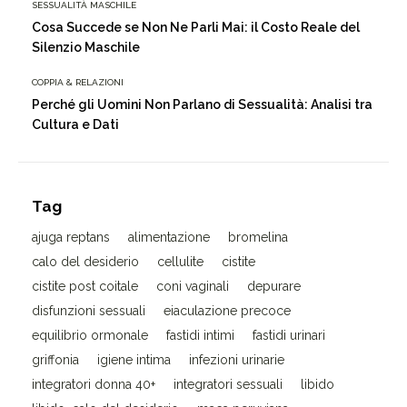
SESSUALITÀ MASCHILE
Cosa Succede se Non Ne Parli Mai: il Costo Reale del
Silenzio Maschile
COPPIA & RELAZIONI
Perché gli Uomini Non Parlano di Sessualità: Analisi tra
Cultura e Dati
Tag
ajuga reptans
alimentazione
bromelina
calo del desiderio
cellulite
cistite
cistite post coitale
coni vaginali
depurare
disfunzioni sessuali
eiaculazione precoce
equilibrio ormonale
fastidi intimi
fastidi urinari
griffonia
igiene intima
infezioni urinarie
integratori donna 40+
integratori sessuali
libido