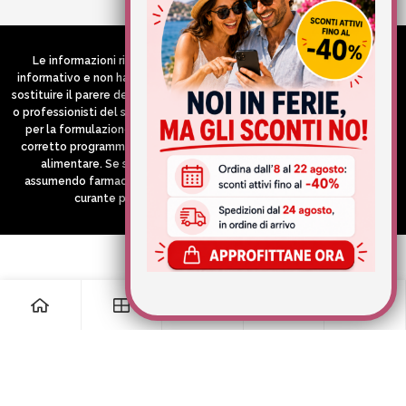
Le informazioni riportate nel Sito hanno esclusivamente scopo
informativo e non hanno in alcun modo né la pretesa né l’obiettivo di
sostituire il parere del medico e/o specialista, di altri operatori sanitari
o professionisti del settore che devono in ogni caso essere contattati
per la formulazione di una diagnosi o l’indicazione di un eventuale
corretto programma terapeutico e/o dietetico e/o di integrazione
alimentare. Se si è in gravidanza, in allattamento o si stanno
assumendo farmaci in terapia cronica, consultare il proprio medico
curante prima di assumere qualsiasi integratore.
0
0
Informativa sulla raccolta