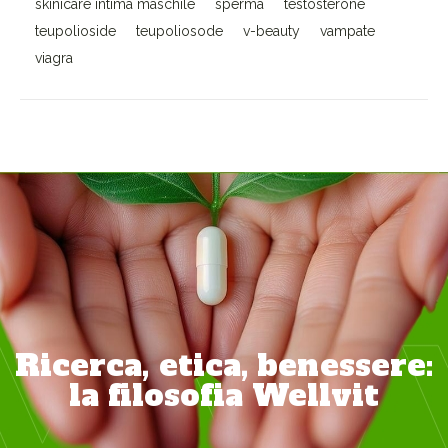
skinicare intima maschile
sperma
testosterone
teupolioside
teupoliosode
v-beauty
vampate
viagra
Ricerca, etica, benessere:
la filosofia Wellvit