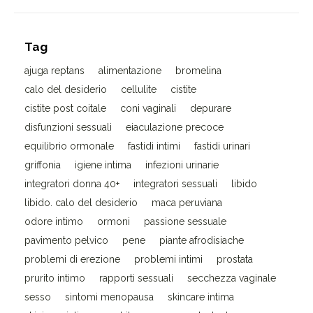
Tag
ajuga reptans
alimentazione
bromelina
calo del desiderio
cellulite
cistite
cistite post coitale
coni vaginali
depurare
disfunzioni sessuali
eiaculazione precoce
equilibrio ormonale
fastidi intimi
fastidi urinari
griffonia
igiene intima
infezioni urinarie
integratori donna 40+
integratori sessuali
libido
libido. calo del desiderio
maca peruviana
odore intimo
ormoni
passione sessuale
pavimento pelvico
pene
piante afrodisiache
problemi di erezione
problemi intimi
prostata
prurito intimo
rapporti sessuali
secchezza vaginale
sesso
sintomi menopausa
skincare intima