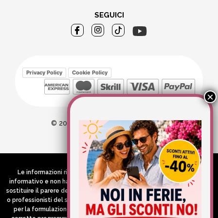
SEGUICI
Privacy Policy
Cookie Policy
© 2026 Wellvit All Rights Reserved
Credits:
Aries comunica
Le informazioni riportate nel Sito hanno esclusivamente scopo
informativo e non hanno in alcun modo né la pretesa né l’obiettivo di
sostituire il parere del medico e/o specialista, di altri operatori sanitari
o professionisti del settore che devono in ogni caso essere contattati
per la formulazione di una diagnosi o l’indicazione di un eventuale