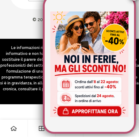
© 2026 Wellvit All Rights Reserved
Credits:
Aries comunica
Le informazioni riportate nel Sito hanno esclusivamente scopo
informativo e non hanno in alcun modo né la pretesa né l’obiettivo di
sostituire il parere del medico e/o specialista, di altri operatori sanitari o
professionisti del settore che devono in ogni caso essere contattati per la
formulazione di una diagnosi o l’indicazione di un eventuale corretto
programma terapeutico e/o dietetico e/o di integrazione alimentare. Se
si è in gravidanza, in allattamento o si stanno assumendo farmaci in terapia
cronica, consultare il proprio medico curante prima di assumere qualsiasi
integratore.
0
0