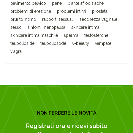
pavimento pelvico
pene
piante afrodisiache
problemi di erezione
problemi intimi
prostata
prurito intimo
rapporti sessuali
secchezza vaginale
sesso
sintomi menopausa
skincare intima
skinicare intima maschile
sperma
testosterone
teupolioside
teupoliosode
v-beauty
vampate
viagra
NON PERDERE LE NOVITÀ
Registrati ora e ricevi subito