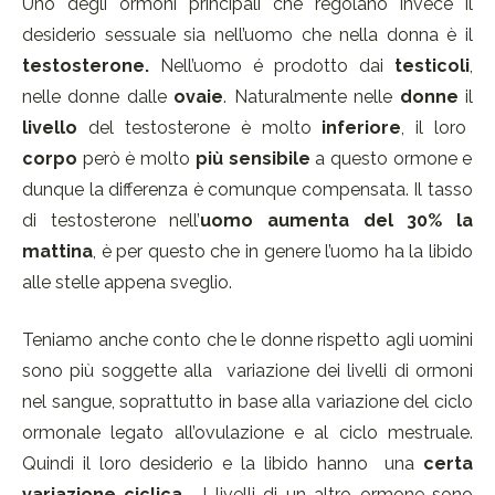
Uno degli ormoni principali che regolano invece il
desiderio sessuale sia nell’uomo che nella donna è il
testosterone.
Nell’uomo é prodotto dai
testicoli
,
nelle donne dalle
ovaie
. Naturalmente nelle
donne
il
livello
del testosterone è molto
inferiore
, il loro
corpo
però è molto
più sensibile
a questo ormone e
dunque la differenza è comunque compensata. Il tasso
di testosterone nell’
uomo aumenta del 30% la
mattina
, è per questo che in genere l’uomo ha la libido
alle stelle appena sveglio.
Teniamo anche conto che le donne rispetto agli uomini
sono più soggette alla variazione dei livelli di ormoni
nel sangue, soprattutto in base alla variazione del ciclo
ormonale legato all’ovulazione e al ciclo mestruale.
Quindi il loro desiderio e la libido hanno una
certa
variazione ciclica
. I livelli di un altro ormone sono