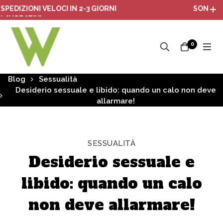
ZIONI VELOCI IN 2-3 GIORNI
SONO ATTIVI 
RATIVI
0
Blog
Sessualità
Desiderio sessuale e libido: quando un calo non deve
allarmare!
SESSUALITÀ
Desiderio sessuale e
libido: quando un calo
non deve allarmare!