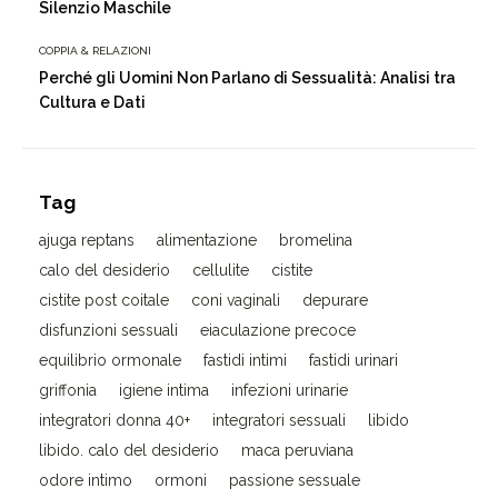
Silenzio Maschile
COPPIA & RELAZIONI
Perché gli Uomini Non Parlano di Sessualità: Analisi tra
Cultura e Dati
Tag
ajuga reptans
alimentazione
bromelina
calo del desiderio
cellulite
cistite
cistite post coitale
coni vaginali
depurare
disfunzioni sessuali
eiaculazione precoce
equilibrio ormonale
fastidi intimi
fastidi urinari
griffonia
igiene intima
infezioni urinarie
integratori donna 40+
integratori sessuali
libido
libido. calo del desiderio
maca peruviana
odore intimo
ormoni
passione sessuale