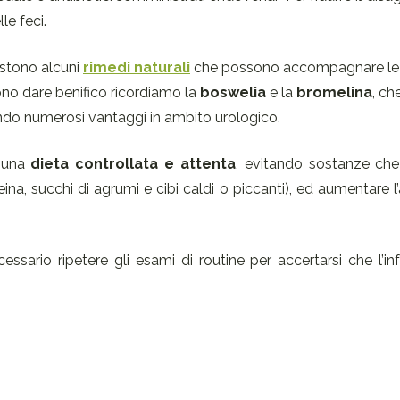
le feci.
sistono alcuni
rimedi naturali
che possono accompagnare le
ono dare benifico ricordiamo la
boswelia
e la
bromelina
, ch
do numerosi vantaggi in ambito urologico.
e una
dieta controllata
e attenta
, evitando sostanze che 
eina, succhi di agrumi e cibi caldi o piccanti), ed aumentare l
essario ripetere gli esami di routine per accertarsi che l’in