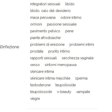
integratori sessuali
libido
libido. calo del desiderio
maca peruviana
odore intimo
ormoni
passione sessuale
pavimento pelvico
pene
piante afrodisiache
problemi di erezione
problemi intimi
l’infezione
prostata
prurito intimo
rapporti sessuali
secchezza vaginale
sesso
sintomi menopausa
skincare intima
skinicare intima maschile
sperma
testosterone
teupolioside
teupoliosode
v-beauty
vampate
viagra