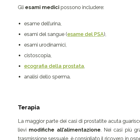
Gli
esami medici
possono includere:
esame dell’urina,
esami del sangue (
esame del PSA
),
esami urodinamici,
cistoscopia,
ecografia della prostata
,
analisi dello sperma.
Terapia
La maggior parte dei casi di prostatite acuta guar
lievi
modifiche all’alimentazione
. Nei casi più g
trasmissione sessuale, è consigliato il ricovero in osp