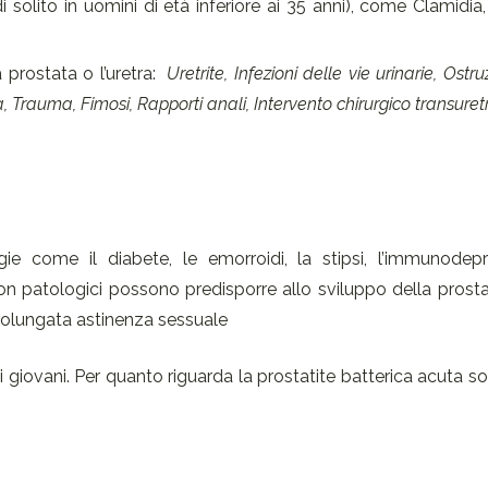
i solito in uomini di età inferiore ai 35 anni), come Clamidia
 prostata o l’uretra:
Uretrite, Infezioni delle vie urinarie, Ostr
, Trauma, Fimosi, Rapporti anali, Intervento chirurgico transuret
gie come il diabete, le emorroidi, la stipsi, l’immunodep
 non patologici possono predisporre allo sviluppo della prosta
prolungata astinenza sessuale
ei giovani. Per quanto riguarda la prostatite batterica acuta s