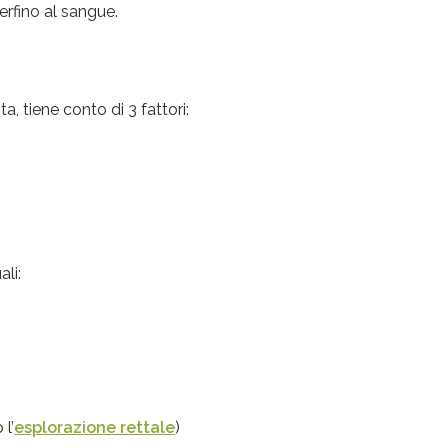
erfino al sangue.
a, tiene conto di 3 fattori:
li:
l’
esplorazione rettale
)