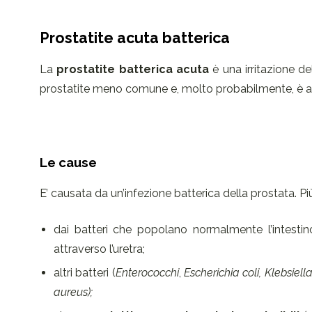
Prostatite acuta batterica
La
prostatite batterica acuta
è una irritazione d
prostatite meno comune e, molto probabilmente, è anc
Le cause
E’ causata da un’infezione batterica della prostata. Pi
dai batteri che popolano normalmente l’intestin
attraverso l’uretra;
altri batteri (
Enterococchi
,
Escherichia coli, Klebsie
aureus);