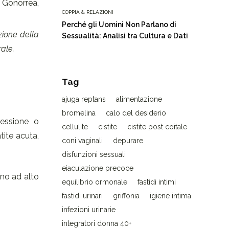
, Gonorrea,
COPPIA & RELAZIONI
Perché gli Uomini Non Parlano di
uzione della
Sessualità: Analisi tra Cultura e Dati
rale.
Tag
ajuga reptans
alimentazione
bromelina
calo del desiderio
ressione o
cellulite
cistite
cistite post coitale
tite acuta,
coni vaginali
depurare
disfunzioni sessuali
eiaculazione precoce
ono ad alto
equilibrio ormonale
fastidi intimi
fastidi urinari
griffonia
igiene intima
infezioni urinarie
integratori donna 40+