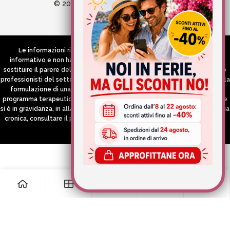
© 2026 Wellvit All Rights Reserved
Credits:
Aries comunica
Le informazioni riportate nel Sito hanno esclusivamente scopo
informativo e non hanno in alcun modo né la pretesa né l’obiettivo di
sostituire il parere del medico e/o specialista, di altri operatori sanitari o
professionisti del settore che devono in ogni caso essere contattati per la
formulazione di una diagnosi o l’indicazione di un eventuale corretto
programma terapeutico e/o dietetico e/o di integrazione alimentare. Se
si è in gravidanza, in allattamento o si stanno assumendo farmaci in terapia
cronica, consultare il proprio medico curante prima di assumere qualsiasi
integratore.
0
0