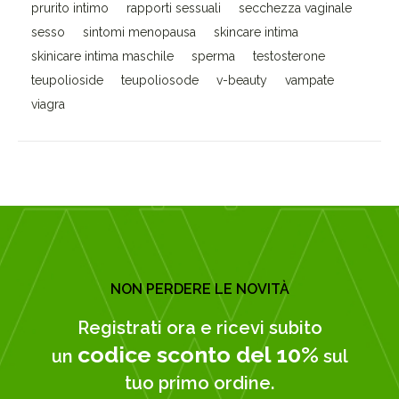
prurito intimo
rapporti sessuali
secchezza vaginale
sesso
sintomi menopausa
skincare intima
skinicare intima maschile
sperma
testosterone
teupolioside
teupoliosode
v-beauty
vampate
viagra
NON PERDERE LE NOVITÀ
Registrati ora e ricevi subito
codice sconto del 10%
un
sul
tuo primo ordine.