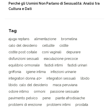
Perché gli Uomini Non Parlano di Sessualità: Analisi tra
Cultura e Dati
Tag
ajuga reptans
alimentazione
bromelina
calo del desiderio
cellulite
cistite
cistite post coitale
coni vaginali
depurare
disfunzioni sessuali
eiaculazione precoce
equilibrio ormonale
fastidi intimi
fastidi urinari
griffonia
igiene intima
infezioni urinarie
integratori donna 40+
integratori sessuali
libido
libido. calo del desiderio
maca peruviana
odore intimo
ormoni
passione sessuale
pavimento pelvico
pene
piante afrodisiache
problemi di erezione
problemi intimi
prostata