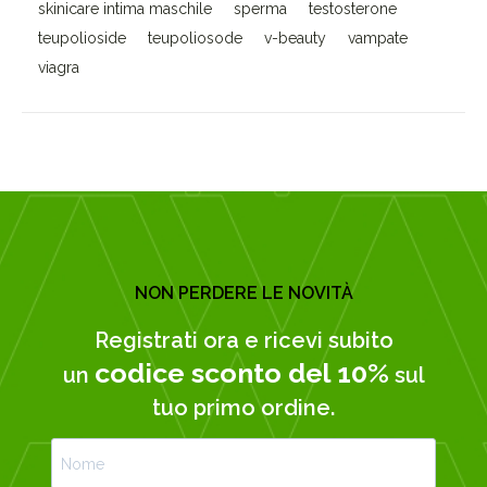
skinicare intima maschile
sperma
testosterone
teupolioside
teupoliosode
v-beauty
vampate
viagra
NON PERDERE LE NOVITÀ
Registrati ora e ricevi subito
codice sconto del 10%
un
sul
tuo primo ordine.