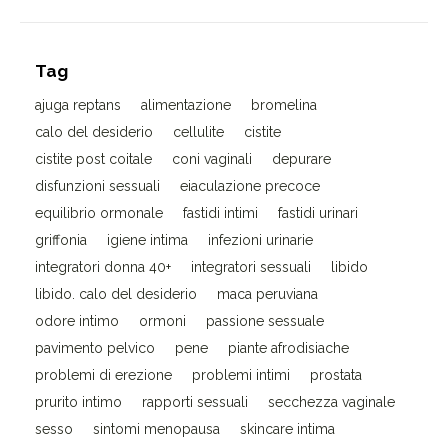
Tag
ajuga reptans
alimentazione
bromelina
calo del desiderio
cellulite
cistite
cistite post coitale
coni vaginali
depurare
disfunzioni sessuali
eiaculazione precoce
equilibrio ormonale
fastidi intimi
fastidi urinari
griffonia
igiene intima
infezioni urinarie
integratori donna 40+
integratori sessuali
libido
libido. calo del desiderio
maca peruviana
odore intimo
ormoni
passione sessuale
pavimento pelvico
pene
piante afrodisiache
problemi di erezione
problemi intimi
prostata
prurito intimo
rapporti sessuali
secchezza vaginale
sesso
sintomi menopausa
skincare intima