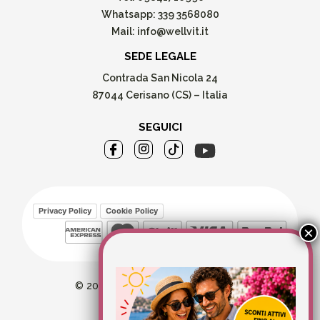
Whatsapp:
339 3568080
Mail:
info@wellvit.it
SEDE LEGALE
Contrada San Nicola 24
87044 Cerisano (CS) – Italia
SEGUICI
Privacy Policy
Cookie Policy
© 2026 Wellvit All Rights Reserved
Credits:
Aries comunica