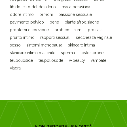
libido. calo del desiderio
maca peruviana
odore intimo
ormoni
passione sessuale
pavimento pelvico
pene
piante afrodisiache
problemi di erezione
problemi intimi
prostata
prurito intimo
rapporti sessuali
secchezza vaginale
sesso
sintomi menopausa
skincare intima
skinicare intima maschile
sperma
testosterone
teupolioside
teupoliosode
v-beauty
vampate
viagra
NON PERDERE LE NOVITÀ