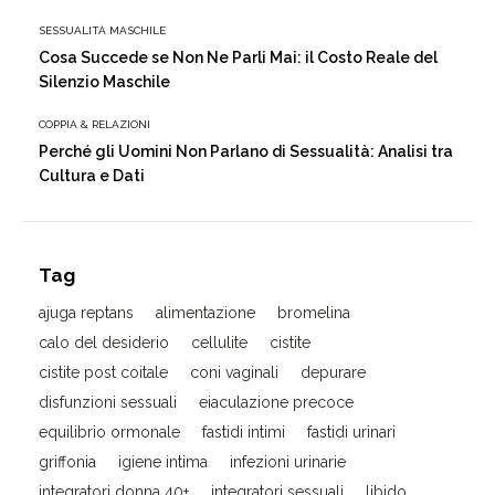
SESSUALITÀ MASCHILE
Cosa Succede se Non Ne Parli Mai: il Costo Reale del
Silenzio Maschile
COPPIA & RELAZIONI
Perché gli Uomini Non Parlano di Sessualità: Analisi tra
Cultura e Dati
Tag
ajuga reptans
alimentazione
bromelina
calo del desiderio
cellulite
cistite
cistite post coitale
coni vaginali
depurare
disfunzioni sessuali
eiaculazione precoce
equilibrio ormonale
fastidi intimi
fastidi urinari
griffonia
igiene intima
infezioni urinarie
integratori donna 40+
integratori sessuali
libido