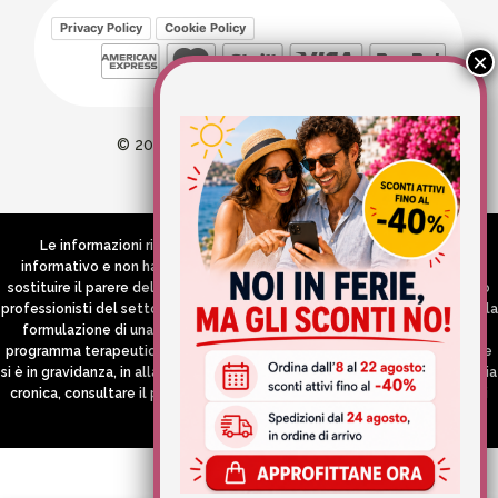
Privacy Policy
Cookie Policy
© 2026 Wellvit All Rights Reserved
Credits:
Aries comunica
Le informazioni riportate nel Sito hanno esclusivamente scopo
informativo e non hanno in alcun modo né la pretesa né l’obiettivo di
sostituire il parere del medico e/o specialista, di altri operatori sanitari o
professionisti del settore che devono in ogni caso essere contattati per la
formulazione di una diagnosi o l’indicazione di un eventuale corretto
programma terapeutico e/o dietetico e/o di integrazione alimentare. Se
si è in gravidanza, in allattamento o si stanno assumendo farmaci in terapia
cronica, consultare il proprio medico curante prima di assumere qualsiasi
integratore.