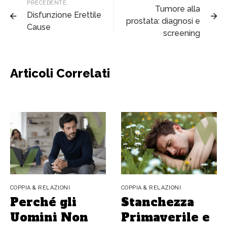
PRECEDENTE
Tumore alla
Disfunzione Erettile
prostata: diagnosi e
Cause
screening
Articoli Correlati
COPPIA & RELAZIONI
COPPIA & RELAZIONI
Perché gli
Stanchezza
Uomini Non
Primaverile e