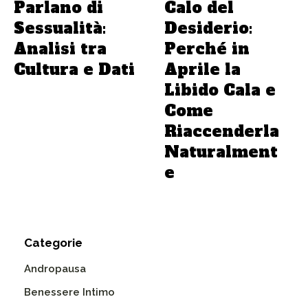
Parlano di
Calo del
Sessualità:
Desiderio:
Analisi tra
Perché in
Cultura e Dati
Aprile la
Libido Cala e
Come
Riaccenderla
Naturalment
e
Categorie
Andropausa
Benessere Intimo