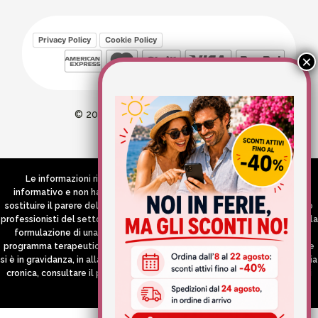
Privacy Policy
Cookie Policy
© 2026 Wellvit All Rights Reserved
Credits:
Aries comunica
Le informazioni riportate nel Sito hanno esclusivamente scopo
informativo e non hanno in alcun modo né la pretesa né l’obiettivo di
sostituire il parere del medico e/o specialista, di altri operatori sanitari o
professionisti del settore che devono in ogni caso essere contattati per la
formulazione di una diagnosi o l’indicazione di un eventuale corretto
programma terapeutico e/o dietetico e/o di integrazione alimentare. Se
si è in gravidanza, in allattamento o si stanno assumendo farmaci in terapia
cronica, consultare il proprio medico curante prima di assumere qualsiasi
integratore.