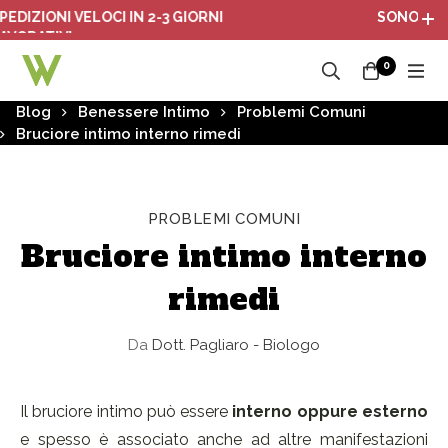
IONI VELOCI IN 2-3 GIORNI
SONO ATTIVI I
ATIVI
0
Blog
Benessere Intimo
Problemi Comuni
Bruciore intimo interno rimedi
PROBLEMI COMUNI
Bruciore intimo interno
rimedi
Da
Dott. Pagliaro - Biologo
Il bruciore intimo può essere
interno oppure esterno
e spesso è associato anche ad altre manifestazioni