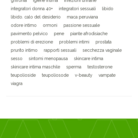
griffonia
igiene intima
infezioni urinarie
integratori donna 40+
integratori sessuali
libido
libido. calo del desiderio
maca peruviana
odore intimo
ormoni
passione sessuale
pavimento pelvico
pene
piante afrodisiache
problemi di erezione
problemi intimi
prostata
prurito intimo
rapporti sessuali
secchezza vaginale
sesso
sintomi menopausa
skincare intima
skinicare intima maschile
sperma
testosterone
teupolioside
teupoliosode
v-beauty
vampate
viagra