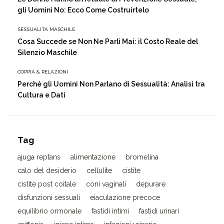
gli Uomini No: Ecco Come Costruirtelo
SESSUALITÀ MASCHILE
Cosa Succede se Non Ne Parli Mai: il Costo Reale del
Silenzio Maschile
COPPIA & RELAZIONI
Perché gli Uomini Non Parlano di Sessualità: Analisi tra
Cultura e Dati
Tag
ajuga reptans
alimentazione
bromelina
calo del desiderio
cellulite
cistite
cistite post coitale
coni vaginali
depurare
disfunzioni sessuali
eiaculazione precoce
equilibrio ormonale
fastidi intimi
fastidi urinari