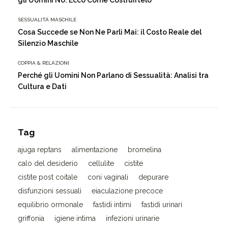
gli Uomini No: Ecco Come Costruirtelo
SESSUALITÀ MASCHILE
Cosa Succede se Non Ne Parli Mai: il Costo Reale del
Silenzio Maschile
COPPIA & RELAZIONI
Perché gli Uomini Non Parlano di Sessualità: Analisi tra
Cultura e Dati
Tag
ajuga reptans
alimentazione
bromelina
calo del desiderio
cellulite
cistite
cistite post coitale
coni vaginali
depurare
disfunzioni sessuali
eiaculazione precoce
equilibrio ormonale
fastidi intimi
fastidi urinari
griffonia
igiene intima
infezioni urinarie