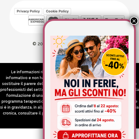
Privacy Policy
Cookie Policy
© 2026 Wellvit All Rights Reserved
Credits:
Aries comunica
Le informazioni riportate nel Sito hanno esclusivamente scopo
informativo e non hanno in alcun modo né la pretesa né l’obiettivo di
sostituire il parere del medico e/o specialista, di altri operatori sanitari o
professionisti del settore che devono in ogni caso essere contattati per la
formulazione di una diagnosi o l’indicazione di un eventuale corretto
programma terapeutico e/o dietetico e/o di integrazione alimentare. Se
si è in gravidanza, in allattamento o si stanno assumendo farmaci in terapia
cronica, consultare il proprio medico curante prima di assumere qualsiasi
integratore.