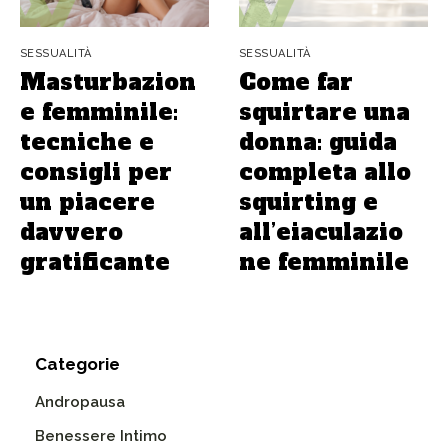
SESSUALITÀ
SESSUALITÀ
Masturbazion
Come far
e femminile:
squirtare una
tecniche e
donna: guida
consigli per
completa allo
un piacere
squirting e
davvero
all’eiaculazio
gratificante
ne femminile
Categorie
Andropausa
Benessere Intimo