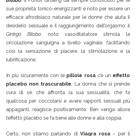
Biloba.
Il
Panax Ginseng
da sempre conosciuto per le
sue proprietà tonico-energizzanti e noto per essere un
efficace afrodisiaco naturale per le donne che aiuta il
desiderio sessuale e il raggiungimento dell’orgasmo; il
Ginkgo Biloba
, noto vasodilatatore stimola la
circolazione sanguigna a livello vaginale, facilitando
così la sensazione di piacere, la stimolazione e la
lubrificazione.
In più sicuramente con le
pillole rosa
c’è un
effetto
placebo non trascurabile
. La donna che si prende
cura di sé, che affronta la sua sessualità, che fa
qualcosa per coccolarsi e avere rapporti sessuali più
appaganti, reagisce positivamente. Ben venga allora
l’effetto placebo se fa bene alle donne e alla coppia.
Certo, non stiamo parlando di
Viagra rosa
– per il