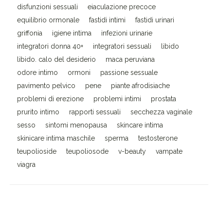
disfunzioni sessuali
eiaculazione precoce
equilibrio ormonale
fastidi intimi
fastidi urinari
griffonia
igiene intima
infezioni urinarie
integratori donna 40+
integratori sessuali
libido
libido. calo del desiderio
maca peruviana
odore intimo
ormoni
passione sessuale
pavimento pelvico
pene
piante afrodisiache
problemi di erezione
problemi intimi
prostata
prurito intimo
rapporti sessuali
secchezza vaginale
sesso
sintomi menopausa
skincare intima
skinicare intima maschile
sperma
testosterone
teupolioside
teupoliosode
v-beauty
vampate
viagra