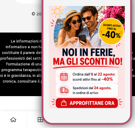
© 2026 Wellvit All Rights Reserved
Credits:
Aries comunica
Le informazioni riportate nel Sito hanno esclusivamente scopo
informativo e non hanno in alcun modo né la pretesa né l’obiettivo di
sostituire il parere del medico e/o specialista, di altri operatori sanitari o
professionisti del settore che devono in ogni caso essere contattati per la
formulazione di una diagnosi o l’indicazione di un eventuale corretto
programma terapeutico e/o dietetico e/o di integrazione alimentare. Se
si è in gravidanza, in allattamento o si stanno assumendo farmaci in terapia
cronica, consultare il proprio medico curante prima di assumere qualsiasi
integratore.
0
0