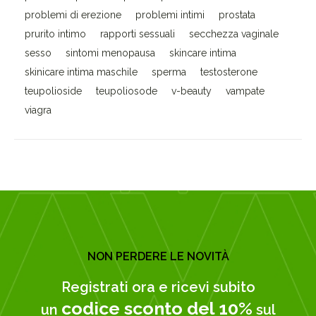
problemi di erezione
problemi intimi
prostata
prurito intimo
rapporti sessuali
secchezza vaginale
sesso
sintomi menopausa
skincare intima
skinicare intima maschile
sperma
testosterone
teupolioside
teupoliosode
v-beauty
vampate
viagra
NON PERDERE LE NOVITÀ
Registrati ora e ricevi subito
codice sconto del 10%
un
sul