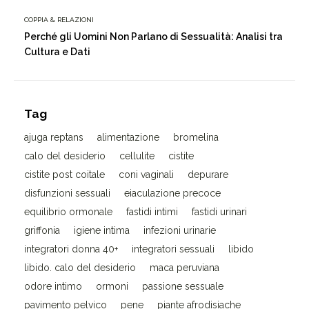
COPPIA & RELAZIONI
Perché gli Uomini Non Parlano di Sessualità: Analisi tra
Cultura e Dati
Tag
ajuga reptans
alimentazione
bromelina
calo del desiderio
cellulite
cistite
cistite post coitale
coni vaginali
depurare
disfunzioni sessuali
eiaculazione precoce
equilibrio ormonale
fastidi intimi
fastidi urinari
griffonia
igiene intima
infezioni urinarie
integratori donna 40+
integratori sessuali
libido
libido. calo del desiderio
maca peruviana
odore intimo
ormoni
passione sessuale
pavimento pelvico
pene
piante afrodisiache