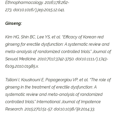
Ethnopharmacology. 2016;178:262-
273. doi:10.1016/j.jep.2015.12.041.
Ginseng:
Kim HG, Shin BC, Lee YS, et al. “Efficacy of Korean red
ginseng for erectile dysfunction: A systematic review and
meta-analysis of randomized controlled trials.” Journal of
Sexual Medicine. 2010;7(11):3742-3750. doi:10.1111/j.1743-
6109.2010.01985.x.
Tsilioni I,
Kouskouni E,
Papageorgiou VP,
et al.
“The role of
ginseng in the treatment of
erectile dysfunction: A
systematic review and meta-analysis of randomized
controlled trials.” International Journal of Impotence
Research.
2015;27(1):
51-57.
doi:
10.
1038/ijir.
2014.
33.