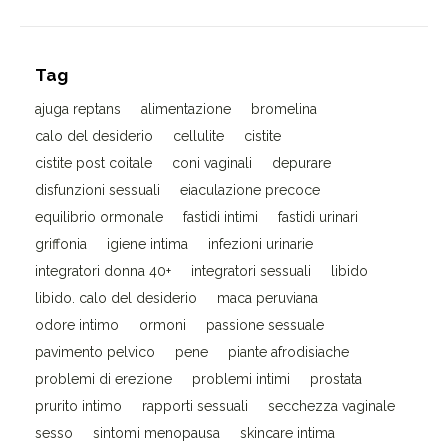
Tag
ajuga reptans
alimentazione
bromelina
calo del desiderio
cellulite
cistite
cistite post coitale
coni vaginali
depurare
disfunzioni sessuali
eiaculazione precoce
equilibrio ormonale
fastidi intimi
fastidi urinari
griffonia
igiene intima
infezioni urinarie
integratori donna 40+
integratori sessuali
libido
libido. calo del desiderio
maca peruviana
odore intimo
ormoni
passione sessuale
pavimento pelvico
pene
piante afrodisiache
problemi di erezione
problemi intimi
prostata
prurito intimo
rapporti sessuali
secchezza vaginale
sesso
sintomi menopausa
skincare intima