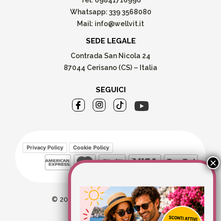
Whatsapp:
339 3568080
Mail:
info@wellvit.it
SEDE LEGALE
Contrada San Nicola 24
87044 Cerisano (CS) – Italia
SEGUICI
Privacy Policy
Cookie Policy
© 2026 Wellvit All Rights Reserved
Credits:
Aries comunica