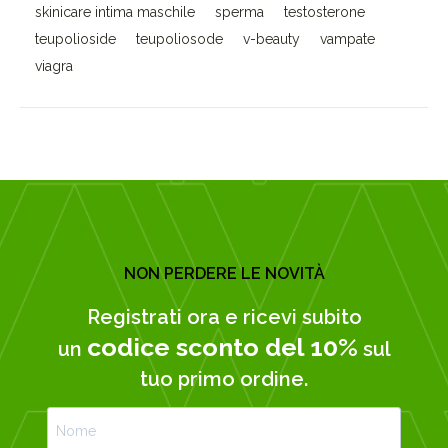
skinicare intima maschile
sperma
testosterone
teupolioside
teupoliosode
v-beauty
vampate
viagra
NON PERDERE LE NOVITÀ
Registrati ora e ricevi subito
codice sconto del 10%
un
sul
tuo primo ordine.