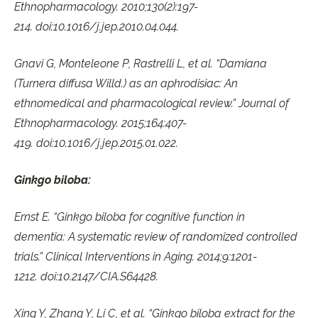
Ethnopharmacology. 2010;130(2):197-
214. doi:10.1016/j.jep.2010.04.044.
Gnavi G, Monteleone P, Rastrelli L, et al. “Damiana
(Turnera diffusa Willd.) as an aphrodisiac: An
ethnomedical and pharmacological review.” Journal of
Ethnopharmacology. 2015;164:407-
419. doi:10.1016/j.jep.2015.01.022.
Ginkgo biloba:
Ernst E. “Ginkgo biloba for cognitive function in
dementia: A systematic review of randomized controlled
trials.” Clinical Interventions in Aging. 2014;9:1201-
1212. doi:10.2147/CIA.S64428.
Xing Y, Zhang Y, Li C, et al. “Ginkgo biloba extract for the