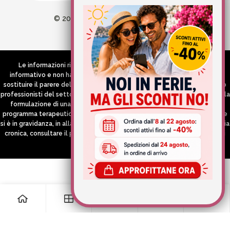
© 2026 Wellvit All Rights Reserved
Credits:
Aries comunica
Le informazioni riportate nel Sito hanno esclusivamente scopo
informativo e non hanno in alcun modo né la pretesa né l’obiettivo di
sostituire il parere del medico e/o specialista, di altri operatori sanitari o
professionisti del settore che devono in ogni caso essere contattati per la
formulazione di una diagnosi o l’indicazione di un eventuale corretto
programma terapeutico e/o dietetico e/o di integrazione alimentare. Se
si è in gravidanza, in allattamento o si stanno assumendo farmaci in terapia
cronica, consultare il proprio medico curante prima di assumere qualsiasi
integratore.
0
0