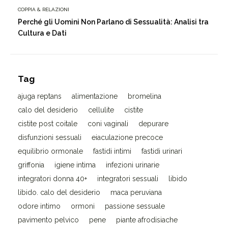
COPPIA & RELAZIONI
Perché gli Uomini Non Parlano di Sessualità: Analisi tra
Cultura e Dati
Tag
ajuga reptans
alimentazione
bromelina
calo del desiderio
cellulite
cistite
cistite post coitale
coni vaginali
depurare
disfunzioni sessuali
eiaculazione precoce
equilibrio ormonale
fastidi intimi
fastidi urinari
griffonia
igiene intima
infezioni urinarie
integratori donna 40+
integratori sessuali
libido
libido. calo del desiderio
maca peruviana
odore intimo
ormoni
passione sessuale
pavimento pelvico
pene
piante afrodisiache