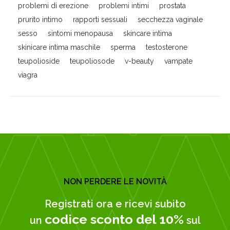
problemi di erezione
problemi intimi
prostata
prurito intimo
rapporti sessuali
secchezza vaginale
sesso
sintomi menopausa
skincare intima
skinicare intima maschile
sperma
testosterone
teupolioside
teupoliosode
v-beauty
vampate
viagra
NON PERDERE LE NOVITÀ
Registrati ora e ricevi subito
codice sconto del 10%
un
sul