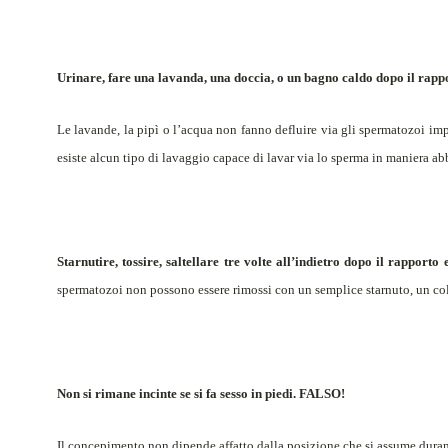
Urinare, fare una lavanda, una doccia, o un bagno caldo dopo il rappo
Le lavande, la pipì o l’acqua non fanno defluire via gli spermatozoi 
esiste alcun tipo di lavaggio capace di lavar via lo sperma in maniera ab
Starnutire, tossire, saltellare tre volte all’indietro dopo il rappor
spermatozoi non possono essere rimossi con un semplice starnuto, un colp
Non si rimane incinte se si fa sesso in piedi. FALSO!
Il concepimento non dipende affatto dalla posizione che si assume durant