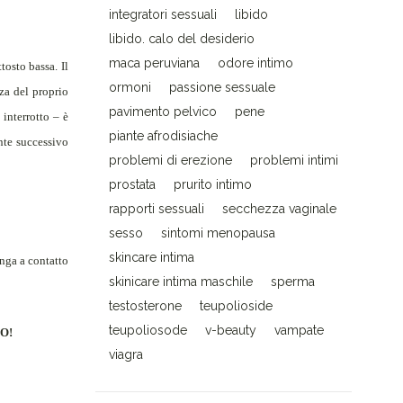
integratori sessuali
libido
libido. calo del desiderio
maca peruviana
odore intimo
tosto bassa. Il
ormoni
passione sessuale
za del proprio
pavimento pelvico
pene
interrotto – è
piante afrodisiache
nte successivo
problemi di erezione
problemi intimi
prostata
prurito intimo
rapporti sessuali
secchezza vaginale
sesso
sintomi menopausa
skincare intima
enga a contatto
skinicare intima maschile
sperma
testosterone
teupolioside
teupoliosode
v-beauty
vampate
SO!
viagra