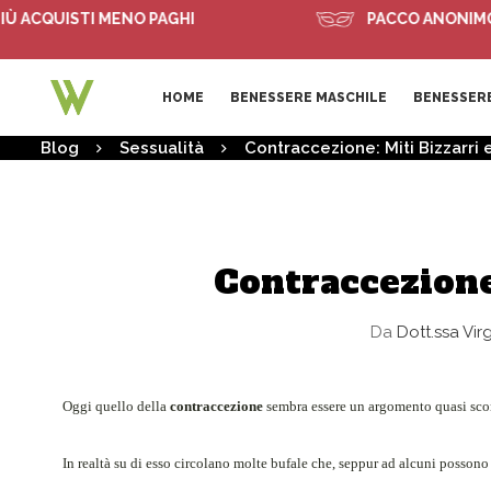
QUISTI MENO PAGHI
PACCO ANONIMO
HOME
BENESSERE MASCHILE
BENESSERE
Blog
Sessualità
Contraccezione: Miti Bizzarri 
Contraccezione:
Da
Dott.ssa Vir
Oggi quello della
contraccezione
sembra essere un argomento quasi scont
In realtà su di esso circolano molte bufale che, seppur ad alcuni possono 