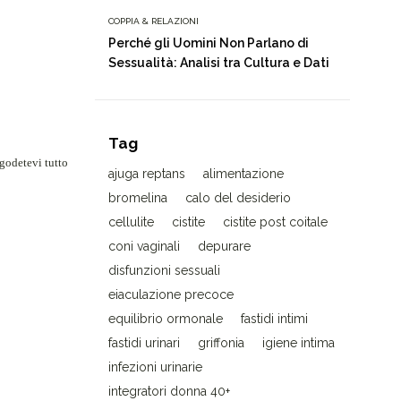
COPPIA & RELAZIONI
Perché gli Uomini Non Parlano di
Sessualità: Analisi tra Cultura e Dati
Tag
 godetevi tutto
ajuga reptans
alimentazione
bromelina
calo del desiderio
cellulite
cistite
cistite post coitale
coni vaginali
depurare
disfunzioni sessuali
eiaculazione precoce
equilibrio ormonale
fastidi intimi
fastidi urinari
griffonia
igiene intima
infezioni urinarie
integratori donna 40+