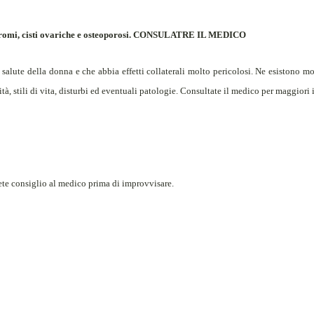
di fibromi, cisti ovariche e osteoporosi. CONSULATRE IL MEDICO
alute della donna e che abbia effetti collaterali molto pericolosi. Ne esistono mol
tà, stili di vita, disturbi ed eventuali patologie. Consultate il medico per maggiori
dete consiglio al medico prima di improvvisare.