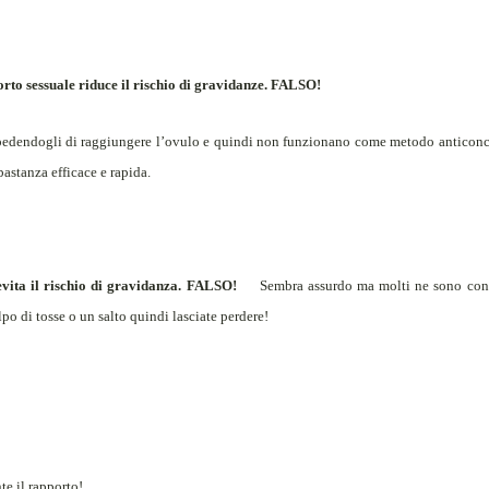
rto sessuale riduce il rischio di gravidanze. FALSO!
impedendogli di raggiungere l’ovulo e quindi non funzionano come metodo anticon
bastanza efficace e rapida.
to evita il rischio di gravidanza. FALSO!
Sembra assurdo ma molti ne sono conv
o di tosse o un salto quindi lasciate perdere!
e il rapporto!