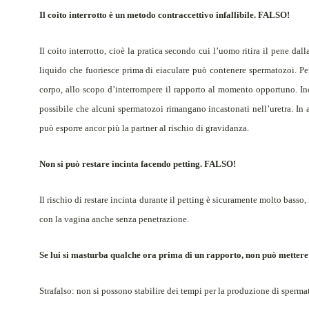
Il coito interrotto è un metodo contraccettivo infallibile. FALSO!
Il coito interrotto, cioè la pratica secondo cui l’uomo ritira il pene da
liquido che fuoriesce prima di eiaculare può contenere spermatozoi. Pe
corpo, allo scopo d’interrompere il rapporto al momento opportuno. Inol
possibile che alcuni spermatozoi rimangano incastonati nell’uretra. In
può esporre ancor più la partner al rischio di gravidanza.
Non si può restare incinta facendo petting. FALSO!
Il rischio di restare incinta durante il petting è sicuramente molto basso
con la vagina anche senza penetrazione.
Se lui si masturba qualche ora prima di un rapporto, non può metter
Strafalso: non si possono stabilire dei tempi per la produzione di sperma