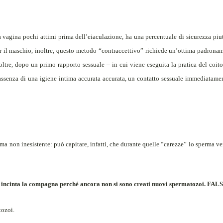
lla vagina pochi attimi prima dell’eiaculazione, ha una percentuale di sicurezza piut
r il maschio, inoltre, questo metodo “contraccettivo” richiede un’ottima padronan
tre, dopo un primo rapporto sessuale – in cui viene eseguita la pratica del coito 
 assenza di una igiene intima accurata accurata, un contatto sessuale immediatame
, ma non inesistente: può capitare, infatti, che durante quelle “carezze” lo sperma v
e incinta la compagna perché ancora non si sono creati nuovi spermatozoi. FAL
tozoi.