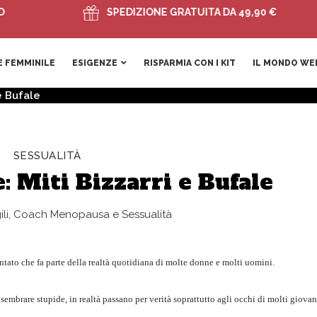
SPEDIZIONE GRATUITA DA 49,90 €
 FEMMINILE
ESIGENZE
RISPARMIA CON I KIT
IL MONDO WE
e Bufale
SESSUALITÀ
 Miti Bizzarri e Bufale
gili, Coach Menopausa e Sessualità
ato che fa parte della realtà quotidiana di molte donne e molti uomini.
sembrare stupide, in realtà passano per verità soprattutto agli occhi di molti giovan