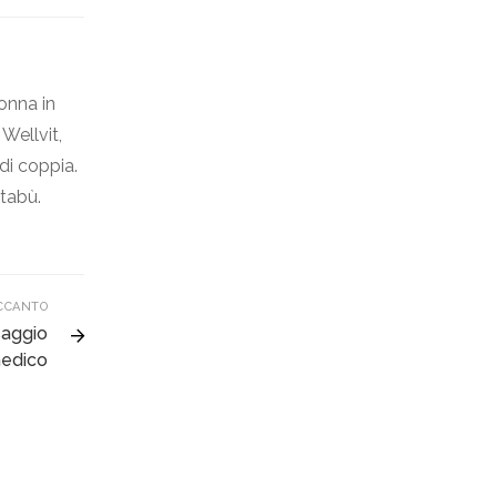
onna in
Wellvit,
di coppia.
 tabù.
CCANTO
saggio
medico