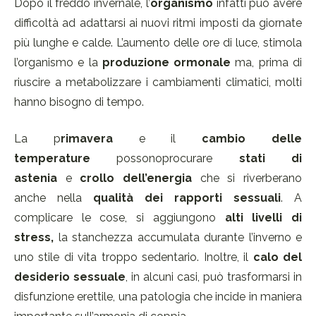
Dopo il freddo invernale, l’
organismo
infatti può avere
difficoltà ad adattarsi ai nuovi ritmi imposti da giornate
più lunghe e calde. L’aumento delle ore di luce, stimola
l’organismo e la
produzione ormonale
ma, prima di
riuscire a metabolizzare i cambiamenti climatici, molti
hanno bisogno di tempo.
La p
rimavera
e il
cambio delle
temperature
possonoprocurare
stati di
astenia
e
crollo dell’energia
che si riverberano
anche nella
qualità dei rapporti sessuali
. A
complicare le cose, si aggiungono
alti livelli di
stress,
la stanchezza accumulata durante l’inverno e
uno stile di vita troppo sedentario. Inoltre, il
calo del
desiderio sessuale
, in alcuni casi, può trasformarsi in
disfunzione erettile, una patologia che incide in maniera