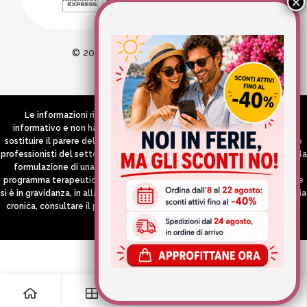
© 2026 Wellvit All Rights Reserved
Credits:
Aries comunica
Le informazioni riportate nel Sito hanno esclusivamente scopo
informativo e non hanno in alcun modo né la pretesa né l’obiettivo di
sostituire il parere del medico e/o specialista, di altri operatori sanitari o
professionisti del settore che devono in ogni caso essere contattati per la
formulazione di una diagnosi o l’indicazione di un eventuale corretto
programma terapeutico e/o dietetico e/o di integrazione alimentare. Se
si è in gravidanza, in allattamento o si stanno assumendo farmaci in terapia
cronica, consultare il proprio medico curante prima di assumere qualsiasi
integratore.
0
0