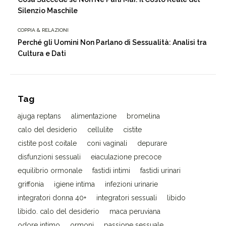
Silenzio Maschile
COPPIA & RELAZIONI
Perché gli Uomini Non Parlano di Sessualità: Analisi tra
Cultura e Dati
Tag
ajuga reptans
alimentazione
bromelina
calo del desiderio
cellulite
cistite
cistite post coitale
coni vaginali
depurare
disfunzioni sessuali
eiaculazione precoce
equilibrio ormonale
fastidi intimi
fastidi urinari
griffonia
igiene intima
infezioni urinarie
integratori donna 40+
integratori sessuali
libido
libido. calo del desiderio
maca peruviana
odore intimo
ormoni
passione sessuale