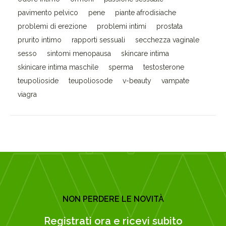
pavimento pelvico
pene
piante afrodisiache
problemi di erezione
problemi intimi
prostata
prurito intimo
rapporti sessuali
secchezza vaginale
sesso
sintomi menopausa
skincare intima
skinicare intima maschile
sperma
testosterone
teupolioside
teupoliosode
v-beauty
vampate
viagra
NON PERDERE LE NOVITÀ
Registrati ora e ricevi subito