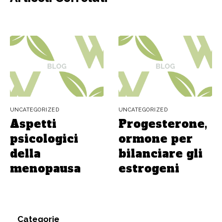
UNCATEGORIZED
UNCATEGORIZED
Aspetti
Progesterone,
psicologici
ormone per
della
bilanciare gli
menopausa
estrogeni
Categorie