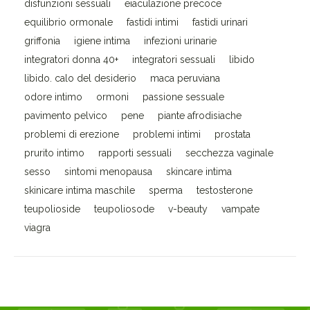
disfunzioni sessuali
eiaculazione precoce
equilibrio ormonale
fastidi intimi
fastidi urinari
griffonia
igiene intima
infezioni urinarie
integratori donna 40+
integratori sessuali
libido
libido. calo del desiderio
maca peruviana
odore intimo
ormoni
passione sessuale
pavimento pelvico
pene
piante afrodisiache
problemi di erezione
problemi intimi
prostata
prurito intimo
rapporti sessuali
secchezza vaginale
sesso
sintomi menopausa
skincare intima
skinicare intima maschile
sperma
testosterone
teupolioside
teupoliosode
v-beauty
vampate
viagra