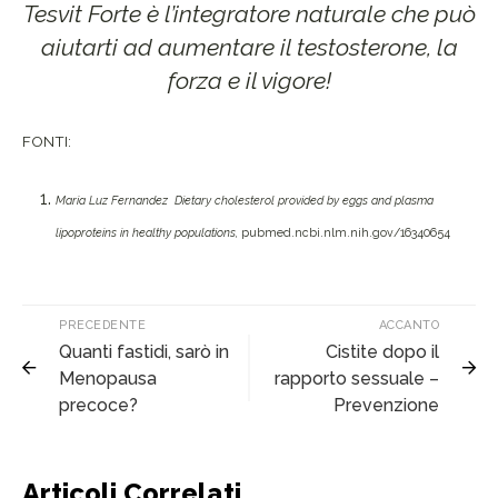
Tesvit Forte è l’integratore naturale che può
aiutarti ad aumentare il testosterone, la
forza e il vigore!
FONTI:
Maria Luz Fernandez Dietary cholesterol provided by eggs and plasma
lipoproteins in healthy populations,
pubmed.ncbi.nlm.nih.gov/16340654
PRECEDENTE
ACCANTO
Quanti fastidi, sarò in
Cistite dopo il
Menopausa
rapporto sessuale –
precoce?
Prevenzione
Articoli Correlati