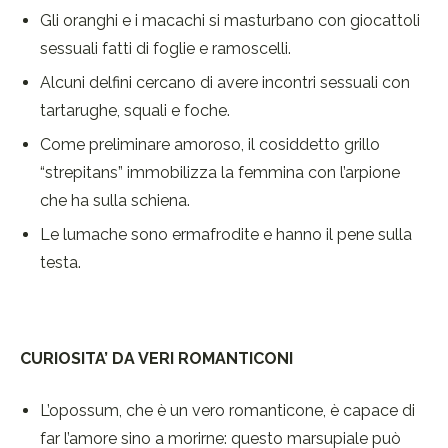
Gli oranghi e i macachi si masturbano con giocattoli
sessuali fatti di foglie e ramoscelli.
Alcuni delfini cercano di avere incontri sessuali con
tartarughe, squali e foche.
Come preliminare amoroso, il cosiddetto grillo
“strepitans” immobilizza la femmina con l’arpione
che ha sulla schiena.
Le lumache sono ermafrodite e hanno il pene sulla
testa.
CURIOSITA’ DA VERI ROMANTICONI
L’opossum, che è un vero romanticone, è capace di
far l’amore sino a morirne: questo marsupiale può