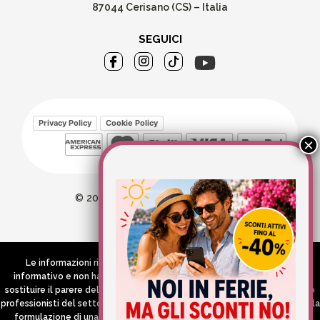
87044 Cerisano (CS) – Italia
SEGUICI
Privacy Policy
Cookie Policy
© 2026 Wellvit All Rights Reserved
Credits:
Aries comunica
Le informazioni riportate nel Sito hanno esclusivamente scopo
informativo e non hanno in alcun modo né la pretesa né l’obiettivo di
sostituire il parere del medico e/o specialista, di altri operatori sanitari o
professionisti del settore che devono in ogni caso essere contattati per la
formulazione di una diagnosi o l’indicazione di un eventuale corretto