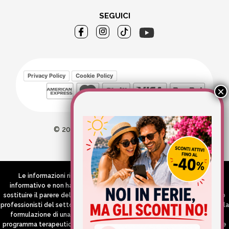
SEGUICI
Privacy Policy
Cookie Policy
© 2026 Wellvit All Rights Reserved
Credits:
Aries comunica
Le informazioni riportate nel Sito hanno esclusivamente scopo
informativo e non hanno in alcun modo né la pretesa né l’obiettivo di
sostituire il parere del medico e/o specialista, di altri operatori sanitari o
professionisti del settore che devono in ogni caso essere contattati per la
formulazione di una diagnosi o l’indicazione di un eventuale corretto
programma terapeutico e/o dietetico e/o di integrazione alimentare. Se