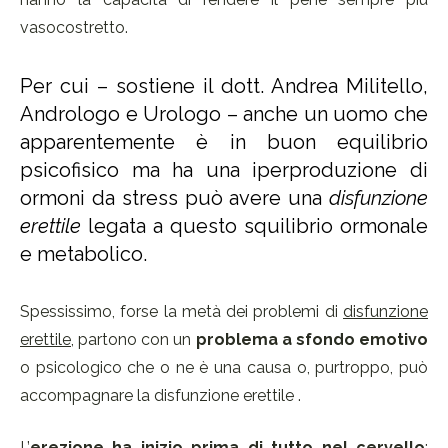
vasocostretto.
Per cui – sostiene il dott. Andrea Militello,
Andrologo e Urologo – anche un uomo che
apparentemente è in buon equilibrio
psicofisico ma ha una iperproduzione di
ormoni da stress può avere una
disfunzione
erettile
legata a questo squilibrio ormonale
e metabolico.
Spessissimo, forse la metà dei problemi di
disfunzione
erettile
, partono con un
problema a sfondo emotivo
o psicologico che o ne è una causa o, purtroppo, può
accompagnare la disfunzione erettile .
L’
erezione ha inizio prima di tutto nel cervello
: