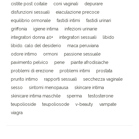
cistite post coitale
coni vaginali
depurare
disfunzioni sessuali
eiaculazione precoce
equilibrio ormonale
fastidi intimi
fastidi urinari
griffonia
igiene intima
infezioni urinarie
integratori donna 40+
integratori sessuali
libido
libido. calo del desiderio
maca peruviana
odore intimo
ormoni
passione sessuale
pavimento pelvico
pene
piante afrodisiache
problemi di erezione
problemi intimi
prostata
prurito intimo
rapporti sessuali
secchezza vaginale
sesso
sintomi menopausa
skincare intima
skinicare intima maschile
sperma
testosterone
teupolioside
teupoliosode
v-beauty
vampate
viagra