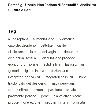
Perché gli Uomini Non Parlano di Sessualità: Analisi tra
Cultura e Dati
Tag
ajuga reptans
alimentazione
bromelina
calo del desiderio
cellulite
cistite
cistite post coitale
coni vaginali
depurare
disfunzioni sessuali
eiaculazione precoce
equilibrio ormonale
fastidi intimi
fastidi urinari
griffonia
igiene intima
infezioni urinarie
integratori donna 40+
integratori sessuali
libido
libido. calo del desiderio
maca peruviana
odore intimo
ormoni
passione sessuale
pavimento pelvico
pene
piante afrodisiache
problemi di erezione
problemi intimi
prostata