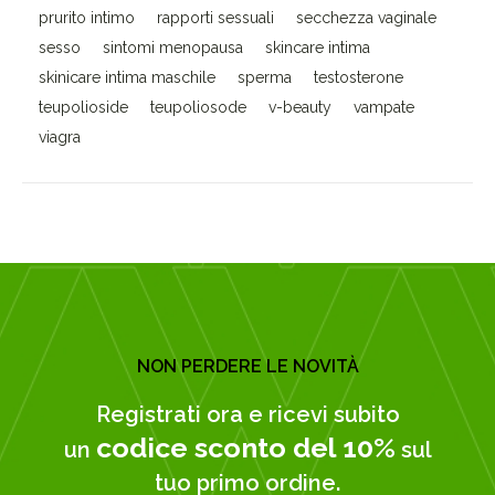
prurito intimo
rapporti sessuali
secchezza vaginale
sesso
sintomi menopausa
skincare intima
skinicare intima maschile
sperma
testosterone
teupolioside
teupoliosode
v-beauty
vampate
viagra
NON PERDERE LE NOVITÀ
Registrati ora e ricevi subito
codice sconto del 10%
un
sul
tuo primo ordine.