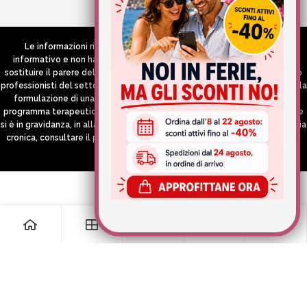
Credits:
Aries comunica
Le informazioni riportate nel Sito hanno esclusivamente scopo
informativo e non hanno in alcun modo né la pretesa né l’obiettivo di
sostituire il parere del medico e/o specialista, di altri operatori sanitari o
professionisti del settore che devono in ogni caso essere contattati per la
formulazione di una diagnosi o l’indicazione di un eventuale corretto
programma terapeutico e/o dietetico e/o di integrazione alimentare. Se
si è in gravidanza, in allattamento o si stanno assumendo farmaci in terapia
cronica, consultare il proprio medico curante prima di assumere qualsiasi
integratore.
0
0
Informativa sulla raccolta