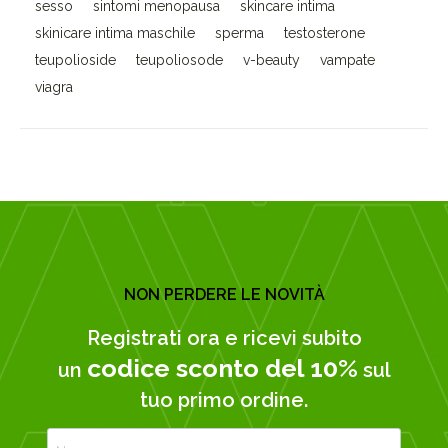
sesso
sintomi menopausa
skincare intima
skinicare intima maschile
sperma
testosterone
teupolioside
teupoliosode
v-beauty
vampate
viagra
NON PERDERE LE NOVITÀ
Registrati ora e ricevi subito
codice sconto del 10%
un
sul
tuo primo ordine.