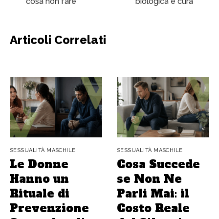
cosa non fare
biologica e cura
Articoli Correlati
SESSUALITÀ MASCHILE
SESSUALITÀ MASCHILE
Le Donne
Cosa Succede
Hanno un
se Non Ne
Rituale di
Parli Mai: il
Prevenzione
Costo Reale