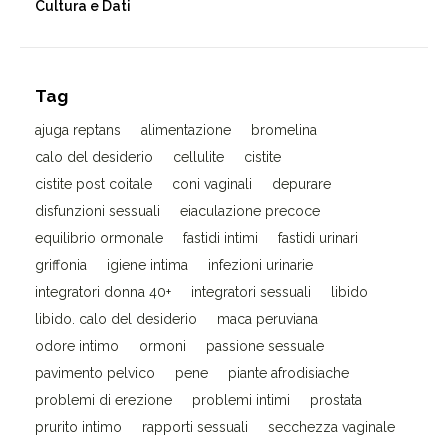
Cultura e Dati
Tag
ajuga reptans
alimentazione
bromelina
calo del desiderio
cellulite
cistite
cistite post coitale
coni vaginali
depurare
disfunzioni sessuali
eiaculazione precoce
equilibrio ormonale
fastidi intimi
fastidi urinari
griffonia
igiene intima
infezioni urinarie
integratori donna 40+
integratori sessuali
libido
libido. calo del desiderio
maca peruviana
odore intimo
ormoni
passione sessuale
pavimento pelvico
pene
piante afrodisiache
problemi di erezione
problemi intimi
prostata
prurito intimo
rapporti sessuali
secchezza vaginale