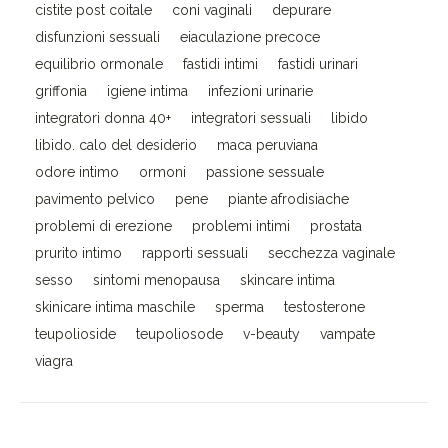
cistite post coitale
coni vaginali
depurare
disfunzioni sessuali
eiaculazione precoce
equilibrio ormonale
fastidi intimi
fastidi urinari
griffonia
igiene intima
infezioni urinarie
integratori donna 40+
integratori sessuali
libido
libido. calo del desiderio
maca peruviana
odore intimo
ormoni
passione sessuale
pavimento pelvico
pene
piante afrodisiache
problemi di erezione
problemi intimi
prostata
prurito intimo
rapporti sessuali
secchezza vaginale
sesso
sintomi menopausa
skincare intima
skinicare intima maschile
sperma
testosterone
teupolioside
teupoliosode
v-beauty
vampate
viagra