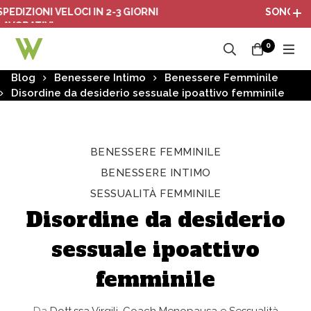
ZIONI VELOCI IN 2-3 GIORNI
SONO ATTIVI 
RATIVI
0
Blog
Benessere Intimo
Benessere Femminile
Disordine da desiderio sessuale ipoattivo femminile
BENESSERE FEMMINILE
BENESSERE INTIMO
SESSUALITÀ FEMMINILE
Disordine da desiderio
sessuale ipoattivo
femminile