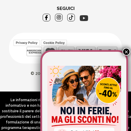
SEGUICI
Privacy Policy
Cookie Policy
© 2026 Wellvit All Rights Reserved
Credits:
Aries comunica
Le informazioni riportate nel Sito hanno esclusivamente scopo
informativo e non hanno in alcun modo né la pretesa né l’obiettivo di
sostituire il parere del medico e/o specialista, di altri operatori sanitari o
professionisti del settore che devono in ogni caso essere contattati per la
formulazione di una diagnosi o l’indicazione di un eventuale corretto
programma terapeutico e/o dietetico e/o di integrazione alimentare. Se