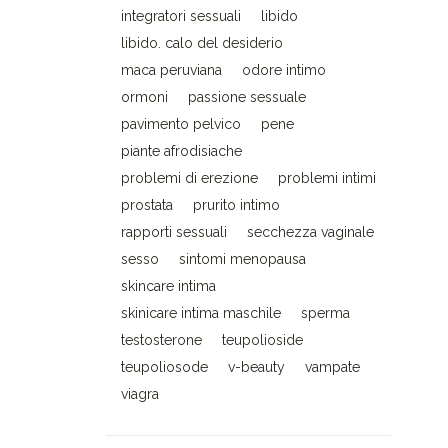
integratori sessuali
libido
libido. calo del desiderio
maca peruviana
odore intimo
ormoni
passione sessuale
pavimento pelvico
pene
piante afrodisiache
problemi di erezione
problemi intimi
prostata
prurito intimo
rapporti sessuali
secchezza vaginale
sesso
sintomi menopausa
skincare intima
skinicare intima maschile
sperma
testosterone
teupolioside
teupoliosode
v-beauty
vampate
viagra