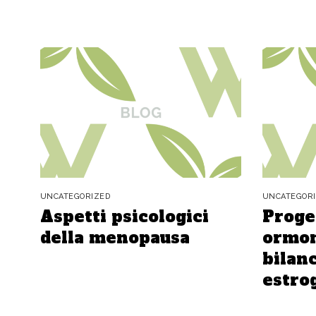
UNCATEGORIZED
UNCATEGOR
Aspetti psicologici
Proge
della menopausa
ormon
bilanc
estro