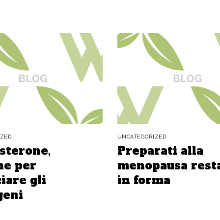
IZED
UNCATEGORIZED
sterone,
Preparati alla
e per
menopausa rest
iare gli
in forma
geni