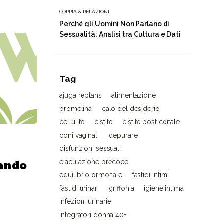
COPPIA & RELAZIONI
Perché gli Uomini Non Parlano di
Sessualità: Analisi tra Cultura e Dati
Tag
ajuga reptans
alimentazione
bromelina
calo del desiderio
cellulite
cistite
cistite post coitale
coni vaginali
depurare
disfunzioni sessuali
eiaculazione precoce
ando
equilibrio ormonale
fastidi intimi
fastidi urinari
griffonia
igiene intima
infezioni urinarie
integratori donna 40+