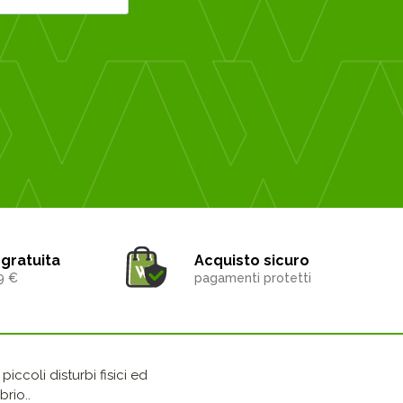
gratuita
Acquisto sicuro
9 €
pagamenti protetti
iccoli disturbi fisici ed
rio..