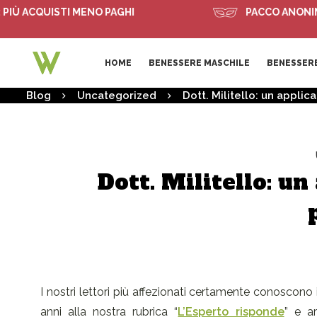
Ù ACQUISTI MENO PAGHI
PACCO ANONIMO
HOME
BENESSERE MASCHILE
BENESSERE
Blog
Uncategorized
Dott. Militello: un appli
Dott. Militello: un
I nostri lettori più affezionati certamente conoscono
anni alla nostra rubrica “
L’Esperto risponde
” e ar