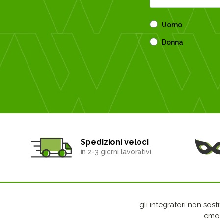
Uomo
Donna
Spedizioni veloci
in 2-3 giorni lavorativi
gli integratori non sost
emot