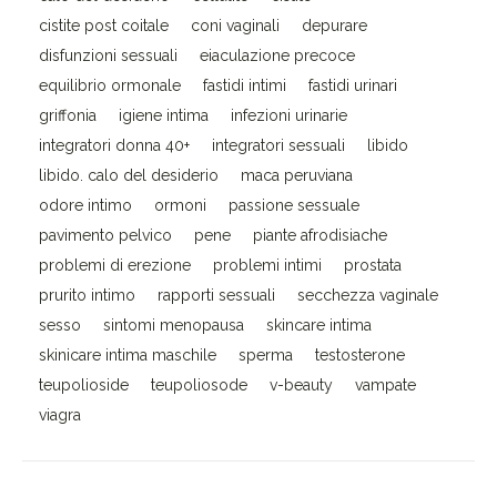
cistite post coitale
coni vaginali
depurare
disfunzioni sessuali
eiaculazione precoce
equilibrio ormonale
fastidi intimi
fastidi urinari
griffonia
igiene intima
infezioni urinarie
integratori donna 40+
integratori sessuali
libido
libido. calo del desiderio
maca peruviana
odore intimo
ormoni
passione sessuale
pavimento pelvico
pene
piante afrodisiache
problemi di erezione
problemi intimi
prostata
prurito intimo
rapporti sessuali
secchezza vaginale
sesso
sintomi menopausa
skincare intima
skinicare intima maschile
sperma
testosterone
teupolioside
teupoliosode
v-beauty
vampate
viagra