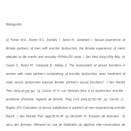
Bibliografia
[1] Fisher W.A., Rosen R.C., Eardley I., Sand M., Goldstein I. Sexual experience of
female partners of men with erectile dysfunction: the female experience of men’s
attitudes to life events and sexuality (FEMALES) study. J Sex Med 2005;2:675-684.
[2]
Cayan S., Bozlu M., Canpolat B., Akbay E. The assessment of sexual functions in
women with male partners complaining of erectile dysfunction: does treatment of
male sexual dysfunction improve female partner’s sexual functions?. J Sex Marital
Ther 2004;30:333-341.
[3] Colson M.-H. Les femmes face à la dysfonction érectile :
problème d’homme, regards de femme. Prog Urol 2005;15:710-716.
[4] Carroll J.L.,
Bagley D.H. Evaluation of sexual satisfaction in partners of men experiencing erectile
failure. J Sex Marital Ther 1990;16:70-78.
[5] Gérardin M. Troubles de l’érection : le
vécu des femmes. Mémoire en vue de l’obtention du diplôme inter-universitaire de