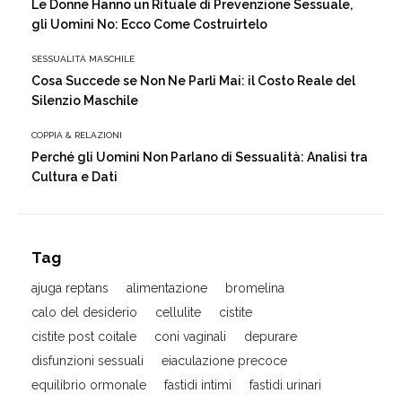
Le Donne Hanno un Rituale di Prevenzione Sessuale,
gli Uomini No: Ecco Come Costruirtelo
SESSUALITÀ MASCHILE
Cosa Succede se Non Ne Parli Mai: il Costo Reale del
Silenzio Maschile
COPPIA & RELAZIONI
Perché gli Uomini Non Parlano di Sessualità: Analisi tra
Cultura e Dati
Tag
ajuga reptans
alimentazione
bromelina
calo del desiderio
cellulite
cistite
cistite post coitale
coni vaginali
depurare
disfunzioni sessuali
eiaculazione precoce
equilibrio ormonale
fastidi intimi
fastidi urinari