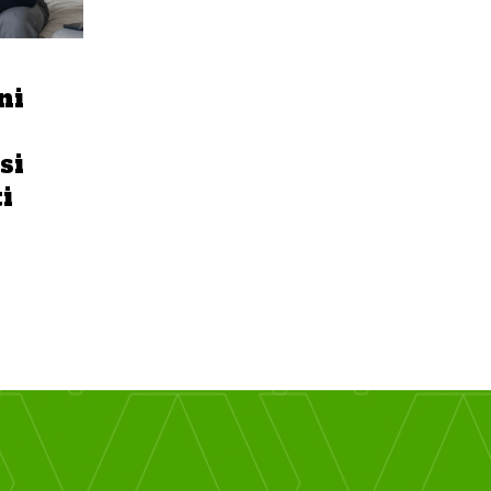
ni
si
i