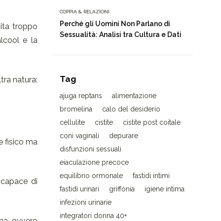
COPPIA & RELAZIONI
Perché gli Uomini Non Parlano di
vita troppo
Sessualità: Analisi tra Cultura e Dati
alcool e la
Tag
tra natura:
ajuga reptans
alimentazione
bromelina
calo del desiderio
cellulite
cistite
cistite post coitale
coni vaginali
depurare
e fisico ma
disfunzioni sessuali
eiaculazione precoce
equilibrio ormonale
fastidi intimi
 capace di
fastidi urinari
griffonia
igiene intima
infezioni urinarie
integratori donna 40+
ina, ovvero