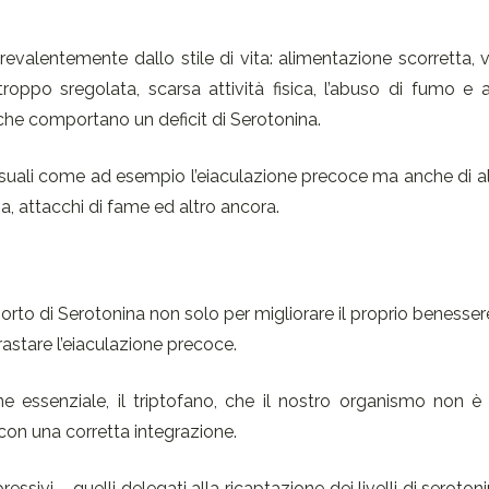
valentemente dallo stile di vita: alimentazione scorretta, 
roppo sregolata, scarsa attività fisica, l’abuso di fumo e 
 che comportano un deficit di Serotonina.
suali come ad esempio l’eiaculazione precoce ma anche di al
ia, attacchi di fame ed altro ancora.
pporto di Serotonina non solo per migliorare il proprio benesser
astare l’eiaculazione precoce.
e essenziale, il triptofano, che il nostro organismo non è
con una corretta integrazione.
essivi – quelli delegati alla ricaptazione dei livelli di seroton