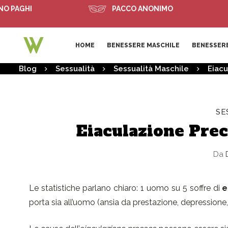
HI
PACCO ANONIMO
S
HOME
BENESSERE MASCHILE
BENESSERE
Blog
Sessualità
Sessualità Maschile
Eiacu
SE
Eiaculazione Prec
Da
D
Le statistiche parlano chiaro: 1 uomo su 5 soffre di
e
porta sia all’uomo (ansia da prestazione, depression