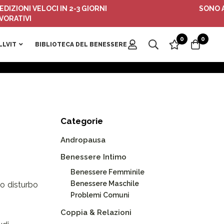
I VELOCI IN 2-3 GIORNI
SONO ATTIVI 
VI
0
0
LLVIT
BIBLIOTECA DEL BENESSERE
Categorie
Andropausa
Benessere Intimo
Benessere Femminile
Benessere Maschile
o disturbo
Problemi Comuni
Coppia & Relazioni