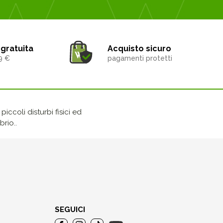
gratuita
Acquisto sicuro
9 €
pagamenti protetti
iccoli disturbi fisici ed
rio..
SEGUICI