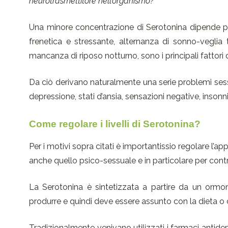
neurotrasmettitore nell’organismo?
Una minore concentrazione di Serotonina dipende pre
frenetica e stressante, alternanza di sonno-veglia t
mancanza di riposo notturno, sono i principali fattori
Da ciò derivano naturalmente una serie problemi ses
depressione, stati d’ansia, sensazioni negative, insonn
Come regolare i livelli di Serotonina?
Per i motivi sopra citati è importantissio regolare l’a
anche quello psico-sessuale e in particolare per contr
La Serotonina è sintetizzata a partire da un ormon
produrre e quindi deve essere assunto con la dieta o 
Tradizionalmente venivano utilizzati i farmaci antidepr