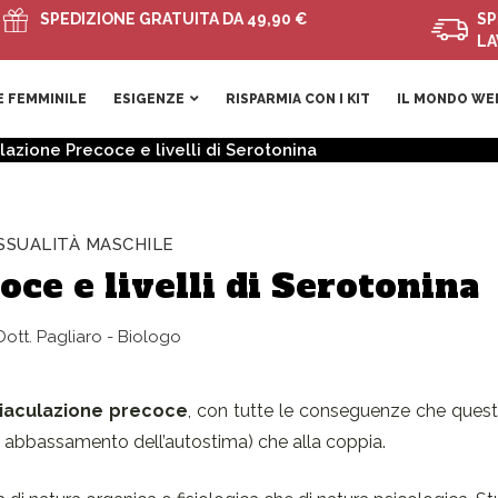
PEDIZIONE GRATUITA DA 49,90 €
SPEDIZION
LAVORATI
 FEMMINILE
ESIGENZE
RISPARMIA CON I KIT
IL MONDO WE
lazione Precoce e livelli di Serotonina
SSUALITÀ MASCHILE
oce e livelli di Serotonina
ott. Pagliaro - Biologo
iaculazione precoce
, con tutte le conseguenze che quest
e, abbassamento dell’autostima) che alla coppia.