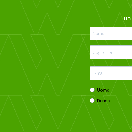
u
Uomo
Donna