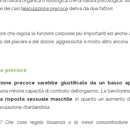
di natura organica o fisiologica che di natura psicologica. St
dei casi l’
eiaculazione precoce
deriva da due fattori:
ore che regola le funzioni corporee più importanti ed anche alt
o del piacere e del dolore, aggressività, e molto altro ancora.
ne precoce
zione precoce sarebbe giustificata da un basso a
i una minore capacità di controllo dell’orgasmo. La Serotonina i
la risposta sessuale maschile
, in quanto un aumento dei
aculazione, ritardandola.
si? Che cosa regola l’assenza o la minor concentrazione