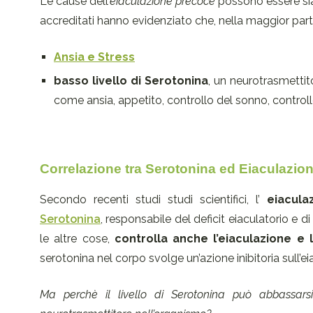
Le cause dell’
eiaculazione precoce
possono essere sia 
accreditati hanno evidenziato che, nella maggior parte 
Ansia e Stress
basso livello di Serotonina
, un neurotrasmettit
come ansia, appetito, controllo del sonno, controll
Correlazione tra Serotonina ed Eiaculazio
Secondo recenti studi studi scientifici, l’
eiacula
Serotonina
, responsabile del deficit eiaculatorio e d
le altre cose,
controlla anche l’eiaculazione e 
serotonina nel corpo svolge un’azione inibitoria sull’ei
Ma perchè il livello di Serotonina può abbassar