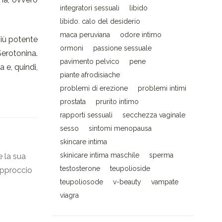
integratori sessuali
libido
libido. calo del desiderio
maca peruviana
odore intimo
più potente
ormoni
passione sessuale
Serotonina.
pavimento pelvico
pene
 e, quindi,
piante afrodisiache
problemi di erezione
problemi intimi
prostata
prurito intimo
rapporti sessuali
secchezza vaginale
sesso
sintomi menopausa
skincare intima
skinicare intima maschile
sperma
e la sua
testosterone
teupolioside
’approccio
teupoliosode
v-beauty
vampate
viagra