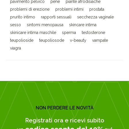
pavimento pelvico
pene
piante afrodisiache
problemi di erezione
problemi intimi
prostata
prurito intimo
rapporti sessuali
secchezza vaginale
sesso
sintomi menopausa
skincare intima
skinicare intima maschile
sperma
testosterone
teupolioside
teupoliosode
v-beauty
vampate
viagra
NON PERDERE LE NOVITÀ
Registrati ora e ricevi subito