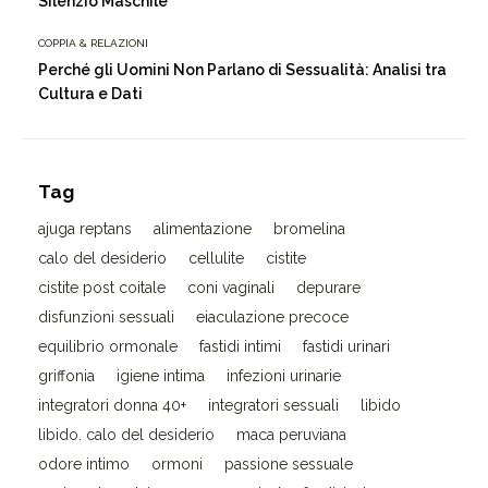
Silenzio Maschile
COPPIA & RELAZIONI
Perché gli Uomini Non Parlano di Sessualità: Analisi tra
Cultura e Dati
Tag
ajuga reptans
alimentazione
bromelina
calo del desiderio
cellulite
cistite
cistite post coitale
coni vaginali
depurare
disfunzioni sessuali
eiaculazione precoce
equilibrio ormonale
fastidi intimi
fastidi urinari
griffonia
igiene intima
infezioni urinarie
integratori donna 40+
integratori sessuali
libido
libido. calo del desiderio
maca peruviana
odore intimo
ormoni
passione sessuale