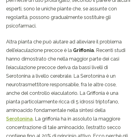
permette un uso prolungato; secondo il parere di alcuni
esperti, sono le uniche piante che, se assunte con
regolarità, possono gradualmente sostituire gli
psicofarmaci.
Altra pianta che può aiutare ad alleviare il problema
dell’eiaculazione precoce è la
Griffonia
. Recenti studi
hanno dimostrato che nella maggior parte dei casi
l’eiaculazione precoce deriva da bassi livelli di
Serotonina a livello cerebrale. La Serotonina è un
neurotrasmettitore responsabile, fra le altre cose,
anche del controllo eiaculatorio. La Griffonia è una
pianta particolarmente ricca di 5 idrossi triptofano,
aminoacido fondamentale nella sintesi della
Serotonina
. La griffonia ha in assoluto la maggiore
concentrazione di tale aminoacido, l’estratto secco
contiene fino al 20% di principio attivo. Ecco perchè gli