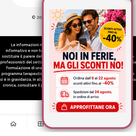
© 2026 Wellvit All Rights Reserved
Credits:
Aries comunica
Le informazioni riportate nel Sito hanno esclusivamente scopo
informativo e non hanno in alcun modo né la pretesa né l’obiettivo di
sostituire il parere del medico e/o specialista, di altri operatori sanitari o
professionisti del settore che devono in ogni caso essere contattati per la
formulazione di una diagnosi o l’indicazione di un eventuale corretto
programma terapeutico e/o dietetico e/o di integrazione alimentare. Se
si è in gravidanza, in allattamento o si stanno assumendo farmaci in terapia
cronica, consultare il proprio medico curante prima di assumere qualsiasi
integratore.
0
0