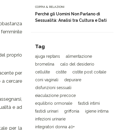
COPPIA & RELAZIONI
Perché gli Uomini Non Parlano di
Sessualità: Analisi tra Cultura e Dati
abbastanza
o femminile
Tag
del proprio
ajuga reptans
alimentazione
bromelina
calo del desiderio
cellulite
cistite
cistite post coitale
facente per
coni vaginali
depurare
o a cercare
disfunzioni sessuali
eiaculazione precoce
ssegnarsi,
equilibrio ormonale
fastidi intimi
ualità e ad
fastidi urinari
griffonia
igiene intima
infezioni urinarie
integratori donna 40+
ale per la