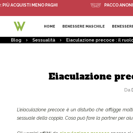
 ACQUISTI MENO PAGHI
PACCO ANONIMO
HOME
BENESSERE MASCHILE
BENESSERE
Blog
Sessualità
Eiaculazione precoce : il ruol
Eiaculazione prec
Da
D
L’eiaculazione precoce è un disturbo che affligge mol
sessuale della coppia. Cosa può fare la partner per aiu