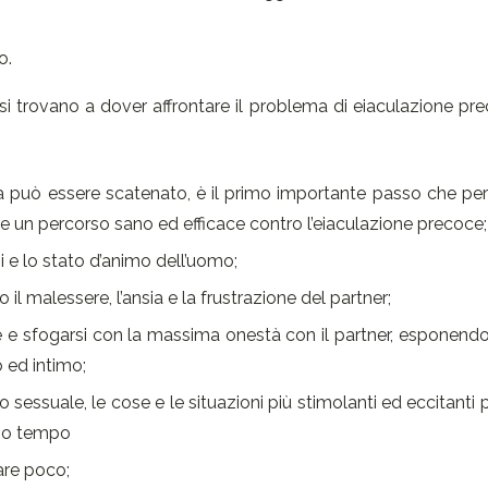
o.
i trovano a dover affrontare il problema di eiaculazione pr
a può essere scatenato, è il primo importante passo che per
re un percorso sano ed efficace contro l’eiaculazione precoce;
ni e lo stato d’animo dell’uomo;
l malessere, l’ansia e la frustrazione del partner;
e e sfogarsi con la massima onestà con il partner, esponendo
 ed intimo;
 sessuale, le cose e le situazioni più stimolanti ed eccitanti pe
sso tempo
rare poco;