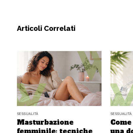
Articoli Correlati
SESSUALITÀ
SESSUALITÀ
Masturbazione
Come 
femminile: tecniche
una d