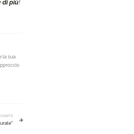
 di più
!
e la sua
’approccio
CCANTO
urale”