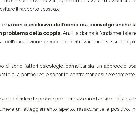
sentono soli, provano vergogna e imbarazzo, emozioni che 
evitare il rapporto sessuale.
oblema
non è esclusivo dell’uomo ma coinvolge anche 
n problema della coppia.
Anzi, la donna è fondamentale nell
a dell’eiaculazione precoce e a ritrovare una sessualità pi
 ci sono fattori psicologici come l’ansia, un approccio sba
petto alla partner, ed è soltanto confrontandosi serenamente
a condividere le proprie preoccupazioni ed ansie con la partn
ssumere un atteggiamento aperto, rassicurante e positivo, 