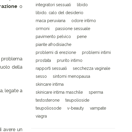
integratori sessuali
libido
razione
o
libido. calo del desiderio
maca peruviana
odore intimo
ormoni
passione sessuale
pavimento pelvico
pene
piante afrodisiache
problemi di erezione
problemi intimi
o problema
prostata
prurito intimo
ruolo della
rapporti sessuali
secchezza vaginale
sesso
sintomi menopausa
skincare intima
a, legate a
skinicare intima maschile
sperma
testosterone
teupolioside
teupoliosode
v-beauty
vampate
viagra
i avere un