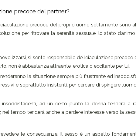
azione precoce del partner?
i
eiaculazione precoce
del proprio uomo solitamente sono 
luzione per ritrovare la serenità sessuale, lo stato d’anim
pevolizzarsi, si sente responsabile dell’eiaculazione precoce 
rlo, non è abbastanza attraente, erotica o eccitante per lui.
via renderanno la situazione sempre più frustrante ed insoddis
essivi e soprattutto insistenti, per cercare di spingere l’uom
no insoddisfacenti, ad un certo punto la donna tenderà a ra
; nel tempo tenderà anche a perdere interesse verso la sess
prevedere le conseguenze. Il sesso è un aspetto fondament