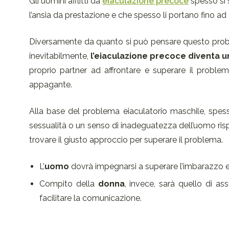
Gli uomini afflitti da
eiaculazione precoce
spesso si 
l’ansia da prestazione e che spesso li portano fino ad 
Diversamente da quanto si può pensare questo pr
inevitabilmente,
l’eiaculazione precoce diventa u
proprio partner ad affrontare e superare il problem
appagante.
Alla base del problema eiaculatorio maschile, spesso
sessualità o un senso di inadeguatezza dell’uomo ris
trovare il giusto approccio per superare il problema.
L’
uomo
dovrà impegnarsi a superare l’imbarazzo e 
Compito della
donna
, invece, sarà quello di a
facilitare la comunicazione.