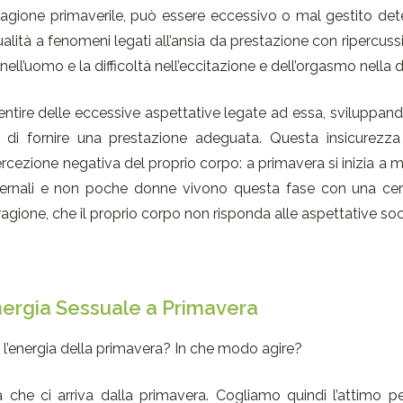
stagione primaverile, può essere eccessivo o mal gestito de
lità a fenomeni legati all’ansia da prestazione con ripercussi
 nell’uomo e la difficoltà nell’eccitazione e dell’orgasmo nella 
sentire delle eccessive aspettative legate ad essa, sviluppan
tà di fornire una prestazione adeguata. Questa insicurezz
rcezione negativa del proprio corpo: a primavera si inizia a m
invernali e non poche donne vivono questa fase con una cer
ragione, che il proprio corpo non risponda alle aspettative soci
Energia Sessuale a Primavera
on l’energia della primavera? In che modo agire?
 che ci arriva dalla primavera. Cogliamo quindi l’attimo pe