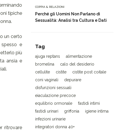
terminando
COPPIA & RELAZIONI
oni tipiche
Perché gli Uomini Non Parlano di
Sessualità: Analisi tra Cultura e Dati
donna.
do un certo
a spesso e
Tag
etterlo più
ajuga reptans
alimentazione
ta ansia e
bromelina
calo del desiderio
ali.
cellulite
cistite
cistite post coitale
coni vaginali
depurare
disfunzioni sessuali
eiaculazione precoce
equilibrio ormonale
fastidi intimi
fastidi urinari
griffonia
igiene intima
infezioni urinarie
integratori donna 40+
r ritrovare