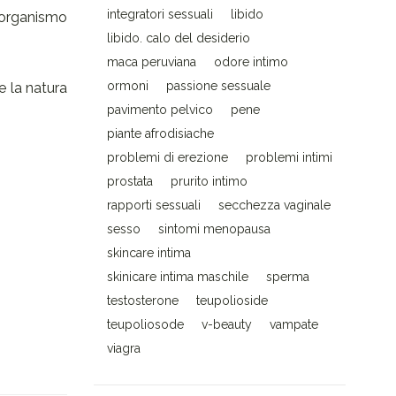
integratori sessuali
libido
l’organismo
libido. calo del desiderio
maca peruviana
odore intimo
ormoni
passione sessuale
e la natura
pavimento pelvico
pene
piante afrodisiache
problemi di erezione
problemi intimi
prostata
prurito intimo
rapporti sessuali
secchezza vaginale
sesso
sintomi menopausa
skincare intima
skinicare intima maschile
sperma
testosterone
teupolioside
teupoliosode
v-beauty
vampate
viagra