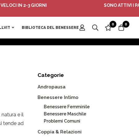
 IN 2-3 GIORNI
SONO ATTIVI I PACCHE
0
0
LLVIT
BIBLIOTECA DEL BENESSERE
Categorie
Andropausa
Benessere Intimo
Benessere Femminile
Benessere Maschile
natura e il
Problemi Comuni
si tende ad
Coppia & Relazioni