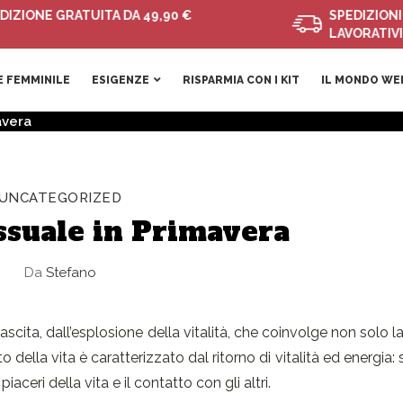
E GRATUITA DA 49,90 €
SPEDIZIONI VELOCI
LAVORATIVI
 FEMMINILE
ESIGENZE
RISPARMIA CON I KIT
IL MONDO WE
avera
UNCATEGORIZED
ssuale in Primavera
Da
Stefano
scita, dall’esplosione della vitalità, che coinvolge non solo la 
lla vita è caratterizzato dal ritorno di vitalità ed energia: 
iaceri della vita e il contatto con gli altri.