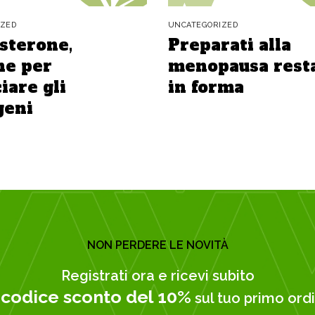
IZED
UNCATEGORIZED
sterone,
Preparati alla
e per
menopausa rest
iare gli
in forma
geni
NON PERDERE LE NOVITÀ
Registrati ora e ricevi subito
codice sconto del 10%
n
sul tuo primo ordi