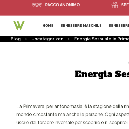
PACCO ANONIMO
SPEDIZION
HOME
BENESSERE MASCHILE
BENESSERE
Blog
Uncategorized
Energia Sessuale in Prim
Energia Se
La Primavera, per antonomasia, è la stagione della rina
mondo circostante ma anche le persone. Ogni aspetto de
uscire dal torpore invernale per scoprire o ri-scoprire i p