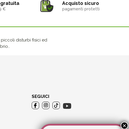
gratuita
Acquisto sicuro
9 €
pagamenti protetti
iccoli disturbi fisici ed
rio..
SEGUICI