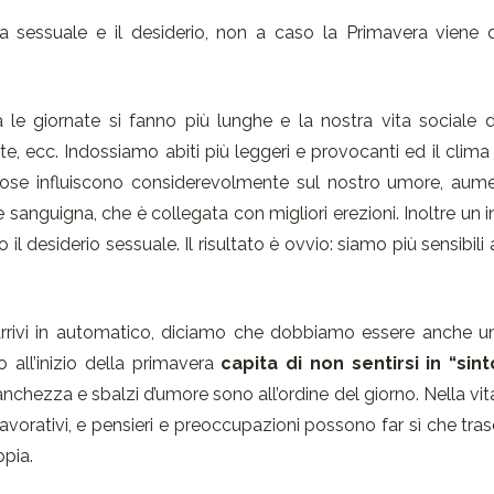
a sessuale e il desiderio, non a caso la Primavera viene de
a le giornate si fanno più lunghe e la nostra vita sociale 
ate, ecc. Indossiamo abiti più leggeri e provocanti ed il clima
ste cose influiscono considerevolmente sul nostro umore, au
e sanguigna, che è collegata con migliori erezioni. Inoltre un
 il desiderio sessuale. Il risultato è ovvio: siamo più sensibili
rivi in automatico, diciamo che dobbiamo essere anche un
o all’inizio della primavera
capita di non sentirsi in “sin
nchezza e sbalzi d’umore sono all’ordine del giorno. Nella v
lavorativi, e pensieri e preoccupazioni possono far sì che tra
ppia.