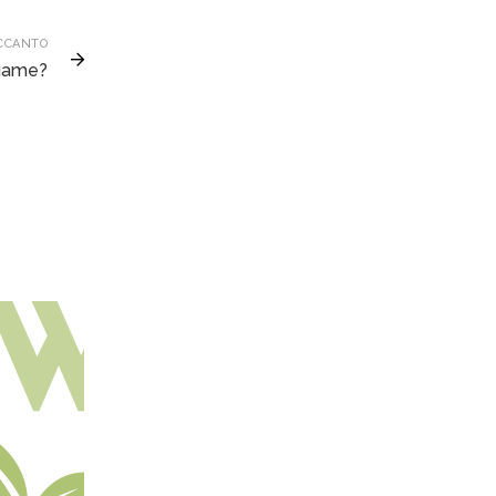
CCANTO
egame?