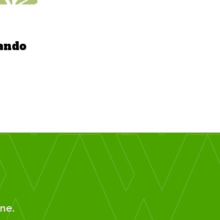
ando
ne.