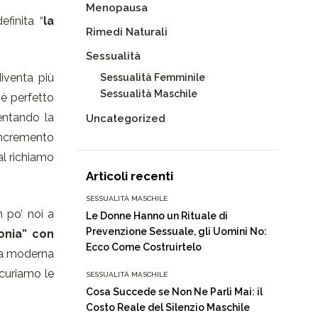
Menopausa
finita “
la
Rimedi Naturali
Sessualità
diventa più
Sessualità Femminile
Sessualità Maschile
 è perfetto
mentando la
Uncategorized
 incremento
 al richiamo
Articoli recenti
SESSUALITÀ MASCHILE
 po’ noi a
Le Donne Hanno un Rituale di
Prevenzione Sessuale, gli Uomini No:
tonia” con
Ecco Come Costruirtelo
ita moderna
scuriamo le
SESSUALITÀ MASCHILE
Cosa Succede se Non Ne Parli Mai: il
Costo Reale del Silenzio Maschile