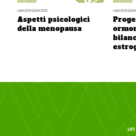
UNCATEGORIZED
UNCATEGOR
Aspetti psicologici
Proge
della menopausa
ormon
bilanc
estro
u