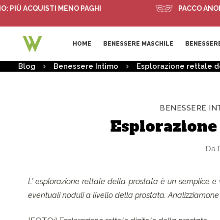
Ù ACQUISTI MENO PAGHI
PACCO ANONIMO
HOME
BENESSERE MASCHILE
BENESSERE
Blog
Benessere Intimo
Esplorazione rettale d
BENESSERE IN
Esplorazione 
Da
D
L’ esplorazione rettale della prostata è un semplice e
eventuali noduli a livello della prostata. Analizziamone l