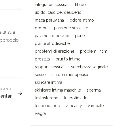
integratori sessuali
libido
libido. calo del desiderio
maca peruviana
odore intimo
ormoni
passione sessuale
e la sua
pavimento pelvico
pene
’approccio
piante afrodisiache
problemi di erezione
problemi intimi
prostata
prurito intimo
rapporti sessuali
secchezza vaginale
sesso
sintomi menopausa
skincare intima
CCANTO
skinicare intima maschile
sperma
entari
testosterone
teupolioside
teupoliosode
v-beauty
vampate
viagra