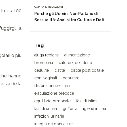
COPPIA & RELAZIONI
tti, su 100
Perché gli Uomini Non Parlano di
Sessualità: Analisi tra Cultura e Dati
uggirgli, a
Tag
olari o più
ajuga reptans
alimentazione
bromelina
calo del desiderio
cellulite
cistite
cistite post coitale
i che hanno
coni vaginali
depurare
opsia della
disfunzioni sessuali
eiaculazione precoce
equilibrio ormonale
fastidi intimi
fastidi urinari
griffonia
igiene intima
infezioni urinarie
integratori donna 40+