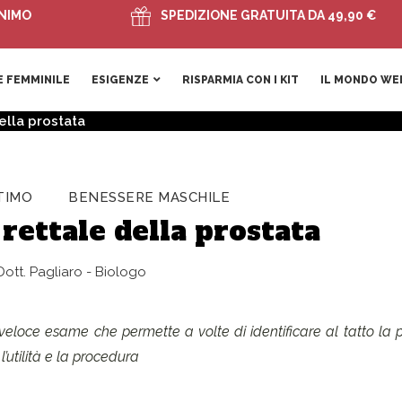
SPEDIZIONE GRATUITA DA 49,90 €
 FEMMINILE
ESIGENZE
RISPARMIA CON I KIT
IL MONDO WE
ella prostata
TIMO
BENESSERE MASCHILE
rettale della prostata
ott. Pagliaro - Biologo
 veloce esame che permette a volte di identificare al tatto la 
’utilità e la procedura