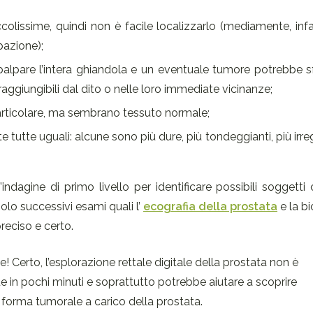
colissime, quindi non è facile localizzarlo (mediamente, infa
pazione);
palpare l’intera ghiandola e un eventuale tumore potrebbe sf
aggiungibili dal dito o nelle loro immediate vicinanze;
articolare, ma sembrano tessuto normale;
utte uguali: alcune sono più dure, più tondeggianti, più irreg
’indagine di primo livello per identificare possibili soggett
olo successivi esami quali l’
ecografia della prostata
e la bi
reciso e certo.
erto, l’esplorazione rettale digitale della prostata non è
 in pochi minuti e soprattutto potrebbe aiutare a scoprire
orma tumorale a carico della prostata.