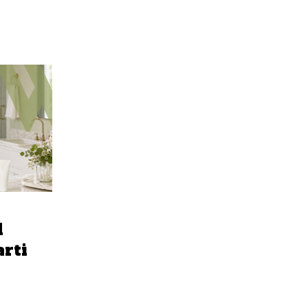
l
arti