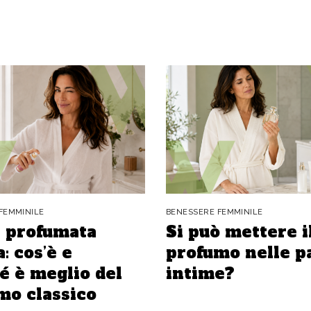
FEMMINILE
BENESSERE FEMMINILE
 profumata
Si può mettere i
: cos’è e
profumo nelle p
é è meglio del
intime?
mo classico