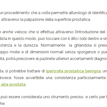
un procedimento che a volte permette all’urologo di identifica
, attraverso la palpazione della superficie prostatica.
nche veloce, che si effettua attraverso l’introduzione del 
lista in questo modo, può toccare con il dito i lobi destro e sin
nsistenza e la durezza. Normalmente la ghiandola si presen
ppo molle e di dimensioni normali senza sporgenze o punt
tà, potrà prescivere al pazinete ulteriori accertamenti diagnos
ta, si potrebbe trattare di
ipertrofia prostatica benigna
, u
nvece, fosse avvertibile una consistenza particolarmente
 alla prostata
.
non può essere considerata uno strumento preciso e certo per 
he: