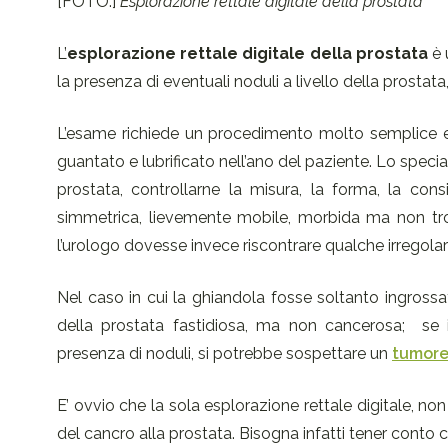
[FOTO:]
Esplorazione rettale digitale della prostata
L’
esplorazione rettale digitale
della prostata
è 
la presenza di eventuali noduli a livello della prostata
L’esame richiede un procedimento molto semplice e a
guantato e lubrificato nell’ano del paziente. Lo specia
prostata, controllarne la misura, la forma, la co
simmetrica, lievemente mobile, morbida ma non tro
l’urologo dovesse invece riscontrare qualche irregolari
Nel caso in cui la ghiandola fosse soltanto ingrossa
della prostata fastidiosa, ma non cancerosa; se i
presenza di noduli, si potrebbe sospettare un
tumore
E’ ovvio che la sola esplorazione rettale digitale, 
del cancro alla prostata. Bisogna infatti tener conto c