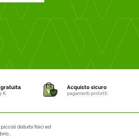
gratuita
Acquisto sicuro
9 €
pagamenti protetti
iccoli disturbi fisici ed
rio..