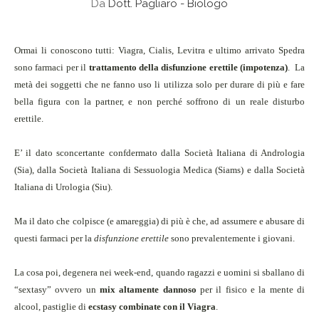
Da
Dott. Pagliaro - Biologo
Ormai li conoscono tutti: Viagra, Cialis, Levitra e ultimo arrivato Spedra
sono farmaci per il
trattamento della disfunzione erettile (impotenza)
. La
metà dei soggetti che ne fanno uso li utilizza solo per durare di più e fare
bella figura con la partner, e non perché soffrono di un reale disturbo
erettile.
E’ il dato sconcertante confdermato dalla Società Italiana di Andrologia
(Sia), dalla Società Italiana di Sessuologia Medica (Siams) e dalla Società
Italiana di Urologia (Siu).
Ma il dato che colpisce (e amareggia) di più è che, ad assumere e abusare di
questi farmaci per la
disfunzione erettile
sono prevalentemente i giovani.
La cosa poi, degenera nei week-end, quando ragazzi e uomini si sballano di
“sextasy”
ovvero un
mix altamente dannoso
per il fisico e la mente di
alcool, pastiglie di
ecstasy combinate con il Viagra
.