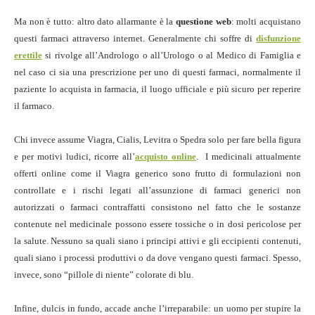
Ma non è tutto: altro dato allarmante è la
questione web
: molti acquistano
questi farmaci attraverso internet. Generalmente chi soffre di
disfunzione
erettile
si rivolge all’Andrologo o all’Urologo o al Medico di Famiglia e
nel caso ci sia una prescrizione per uno di questi farmaci, normalmente il
paziente lo acquista in farmacia, il luogo ufficiale e più sicuro per reperire
il farmaco.
Chi invece assume Viagra, Cialis, Levitra o Spedra solo per fare bella figura
e per motivi ludici, ricorre all’
acquisto online
.
I medicinali attualmente
offerti online come il Viagra generico sono frutto di formulazioni non
controllate e i rischi legati all’assunzione di farmaci generici non
autorizzati o farmaci contraffatti consistono nel fatto che le sostanze
contenute nel medicinale possono essere tossiche o in dosi pericolose per
la salute. Nessuno sa quali siano i principi attivi e gli eccipienti contenuti,
quali siano i processi produttivi o da dove vengano questi farmaci.
Spesso,
invece, sono “pillole di niente” colorate di blu.
Infine, dulcis in fundo,
accade anche l’irreparabile: un uomo per stupire la