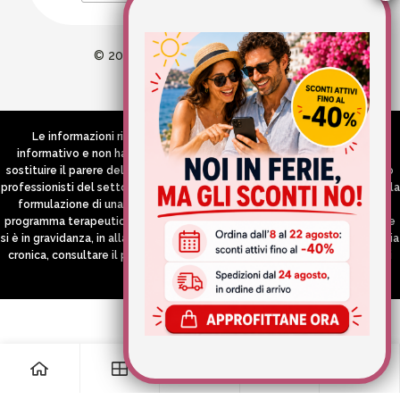
© 2026 Wellvit All Rights Reserved
Credits:
Aries comunica
Le informazioni riportate nel Sito hanno esclusivamente scopo
informativo e non hanno in alcun modo né la pretesa né l’obiettivo di
sostituire il parere del medico e/o specialista, di altri operatori sanitari o
professionisti del settore che devono in ogni caso essere contattati per la
formulazione di una diagnosi o l’indicazione di un eventuale corretto
programma terapeutico e/o dietetico e/o di integrazione alimentare. Se
si è in gravidanza, in allattamento o si stanno assumendo farmaci in terapia
cronica, consultare il proprio medico curante prima di assumere qualsiasi
integratore.
0
0