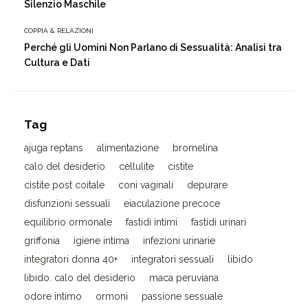
Silenzio Maschile
COPPIA & RELAZIONI
Perché gli Uomini Non Parlano di Sessualità: Analisi tra
Cultura e Dati
Tag
ajuga reptans
alimentazione
bromelina
calo del desiderio
cellulite
cistite
cistite post coitale
coni vaginali
depurare
disfunzioni sessuali
eiaculazione precoce
equilibrio ormonale
fastidi intimi
fastidi urinari
griffonia
igiene intima
infezioni urinarie
integratori donna 40+
integratori sessuali
libido
libido. calo del desiderio
maca peruviana
odore intimo
ormoni
passione sessuale