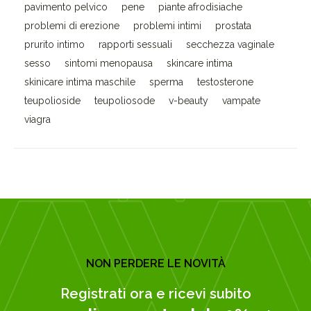
pavimento pelvico
pene
piante afrodisiache
problemi di erezione
problemi intimi
prostata
prurito intimo
rapporti sessuali
secchezza vaginale
sesso
sintomi menopausa
skincare intima
skinicare intima maschile
sperma
testosterone
teupolioside
teupoliosode
v-beauty
vampate
viagra
NON PERDERE LE NOVITÀ
Registrati ora e ricevi subito