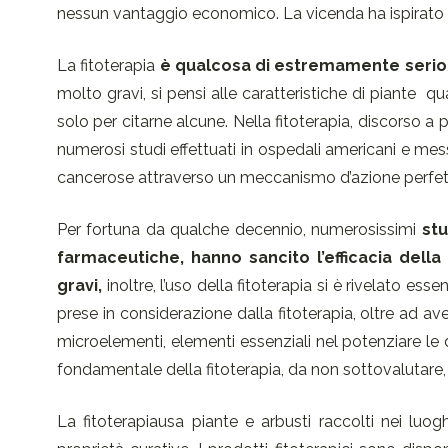
nessun vantaggio economico. La vicenda ha ispirato
La fitoterapia
è qualcosa di estremamente serio
molto gravi, si pensi alle caratteristiche di piante qua
solo per citarne alcune. Nella fitoterapia, discorso a p
numerosi studi effettuati in ospedali americani e mes
cancerose attraverso un meccanismo d’azione perfet
Per fortuna da qualche decennio, numerosissimi
stu
farmaceutiche, hanno sancito l’efficacia della
gravi,
inoltre, l’uso della fitoterapia si è rivelato e
prese in considerazione dalla fitoterapia, oltre ad ave
microelementi, elementi essenziali nel potenziare le
fondamentale della fitoterapia, da non sottovalutare, è
La fitoterapiausa piante e arbusti raccolti nei luo