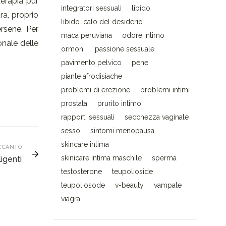
terapia pur
integratori sessuali
libido
ra, proprio
libido. calo del desiderio
rsene. Per
maca peruviana
odore intimo
onale delle
ormoni
passione sessuale
pavimento pelvico
pene
piante afrodisiache
problemi di erezione
problemi intimi
prostata
prurito intimo
rapporti sessuali
secchezza vaginale
sesso
sintomi menopausa
skincare intima
CCANTO
skinicare intima maschile
sperma
ligenti
testosterone
teupolioside
teupoliosode
v-beauty
vampate
viagra