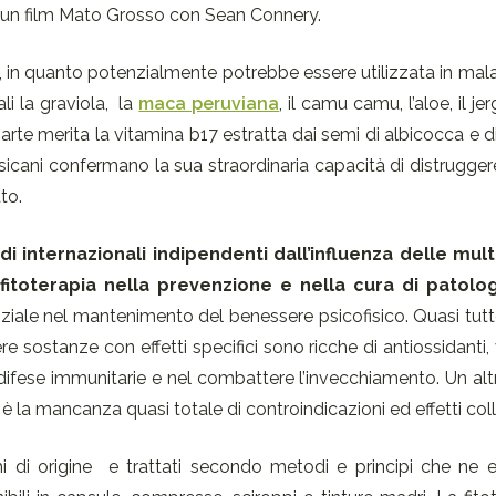
 un film Mato Grosso con Sean Connery.
, in quanto potenzialmente potrebbe essere utilizzata in mal
li la graviola, la
maca peruviana
, il camu camu, l’aloe, il j
arte merita la vitamina b17 estratta dai semi di albicocca e di a
sicani confermano la sua straordinaria capacità di distruggere
to.
di internazionali indipendenti dall’influenza delle mult
 fitoterapia nella prevenzione e nella cura di patolo
ssenziale nel mantenimento del benessere psicofisico. Quasi tutt
re sostanze con effetti specifici sono ricche di antiossidanti,
 difese immunitarie e nel combattere l’invecchiamento. Un al
 la mancanza quasi totale di controindicazioni ed effetti colla
ghi di origine e trattati secondo metodi e principi che ne 