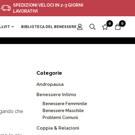
SPEDIZIONI VELOCI IN 2-3 GIORNI
SON
LAVORATIVI
0
0
LLVIT
BIBLIOTECA DEL BENESSERE
Categorie
Andropausa
Benessere Intimo
Benessere Femminile
Benessere Maschile
gando che
Problemi Comuni
Coppia & Relazioni