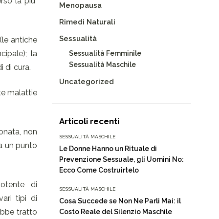
rso la più
Menopausa
Rimedi Naturali
Sessualità
(le antiche
cipale); la
Sessualità Femminile
Sessualità Maschile
 di cura.
Uncategorized
te malattie
Articoli recenti
onata, non
SESSUALITÀ MASCHILE
da un punto
Le Donne Hanno un Rituale di
Prevenzione Sessuale, gli Uomini No:
Ecco Come Costruirtelo
otente di
SESSUALITÀ MASCHILE
ri tipi di
Cosa Succede se Non Ne Parli Mai: il
ebbe tratto
Costo Reale del Silenzio Maschile