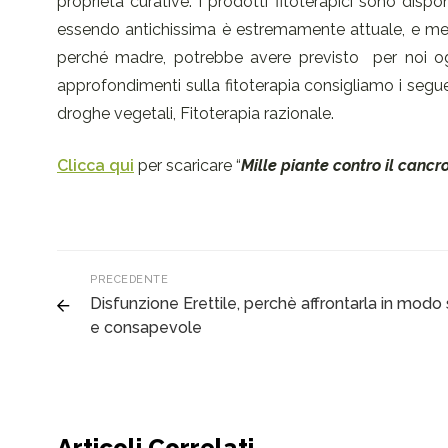
proprietà curative. I prodotti fitoterapici sono dispo
essendo antichissima è estremamente attuale, e meri
perché madre, potrebbe avere previsto per noi og
approfondimenti sulla fitoterapia consigliamo i seguen
droghe vegetali, Fitoterapia razionale.
Clicca qui
per scaricare “
Mille piante contro il cancr
PRECEDENTE
Disfunzione Erettile, perchè affrontarla in modo
e consapevole
Articoli Correlati