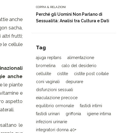
COPPIA & RELAZIONI
Perché gli Uomini Non Parlano di
attie anche
Sessualità: Analisi tra Cultura e Dati
ergon sacha,
ltri frutti;
 le cellule
Tag
ajuga reptans
alimentazione
bromelina
calo del desiderio
inazionali
cellulite
cistite
cistite post coitale
gie anche
coni vaginali
depurare
e le piante
disfunzioni sessuali
 vitamine e
eiaculazione precoce
tro aspetto
equilibrio ormonale
fastidi intimi
terali.
fastidi urinari
griffonia
igiene intima
infezioni urinarie
esaltano le
integratori donna 40+