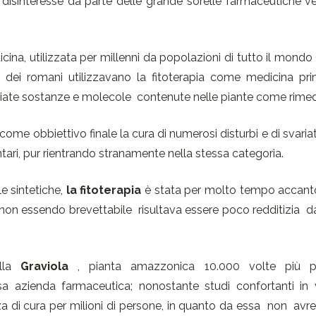
isinteresse da parte delle grande sorelle farmaceutiche ve
ina, utilizzata per millenni da popolazioni di tutto il mondo 
i e dei romani utilizzavano la fitoterapia come medicina prin
ariate sostanze e molecole contenute nelle piante come rimedi
come obbiettivo finale la cura di numerosi disturbi e di svaria
ntari, pur rientrando stranamente nella stessa categoria.
e sintetiche,
la fitoterapia
è stata per molto tempo accant
 non essendo brevettabile risultava essere poco redditizia 
ella
Graviola
, pianta amazzonica 10.000 volte più p
azienda farmaceutica; nonostante studi confortanti in va
a di cura per milioni di persone, in quanto da essa non avr