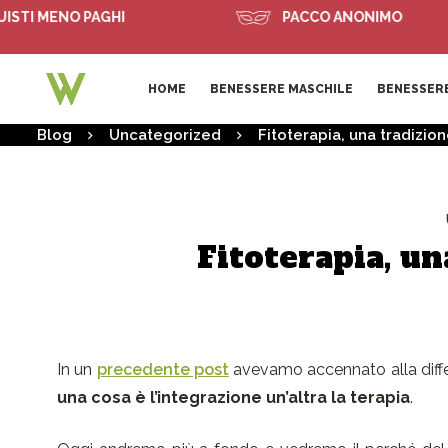
 MENO PAGHI
PACCO ANONIMO
HOME
BENESSERE MASCHILE
BENESSERE
Blog
Uncategorized
Fitoterapia, una tradizion
Fitoterapia, un
In un
precedente post
avevamo accennato alla diff
una cosa è l’integrazione un’altra la terapia
.