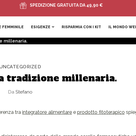
SPEDIZIONE GRATUITA DA 49,90 €
 FEMMINILE
ESIGENZE
RISPARMIA CON I KIT
IL MONDO WE
e millenaria.
UNCATEGORIZED
a tradizione millenaria.
Da
Stefano
erenza tra
integratore alimentare
e
prodotto fitoterapico
spie