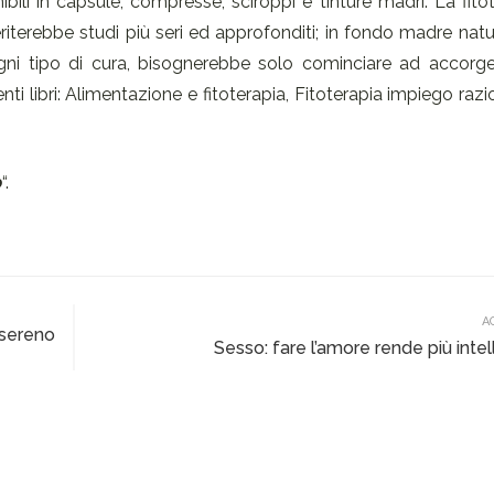
nibili in capsule, compresse, sciroppi e tinture madri. La fito
terebbe studi più seri ed approfonditi; in fondo madre natu
ni tipo di cura, bisognerebbe solo cominciare ad accorge
ti libri: Alimentazione e fitoterapia, Fitoterapia impiego razi
o
“.
A
 sereno
Sesso: fare l’amore rende più intel