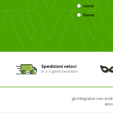
Uomo
Donna
Spedizioni veloci
in 2-3 giorni lavorativi
gli integratori non sost
emot