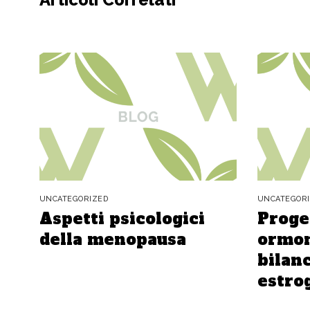
UNCATEGORIZED
UNCATEGOR
Aspetti psicologici
Proge
della menopausa
ormon
bilanc
estro