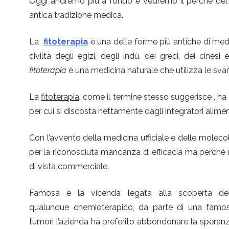
Oggi andremo più a fondo e vedremo il perché del d
antica tradizione medica.
La
fitoterapia
è una delle forme più antiche di medic
civiltà degli egizi, degli indù, dei greci, dei cines
fitoterapia
è una medicina naturale che utilizza le sv
La
fitoterapia
, come il termine stesso suggerisce , ha 
per cui si discosta nettamente dagli integratori alime
Con l’avvento della medicina ufficiale e delle molecol
per la riconosciuta mancanza di efficacia ma perché
di vista commerciale.
Famosa è la vicenda legata alla scoperta d
qualunque chemioterapico, da parte di una famosa 
tumori l’azienda ha preferito abbondonare la speranz