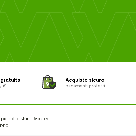
gratuita
Acquisto sicuro
9 €
pagamenti protetti
iccoli disturbi fisici ed
rio..