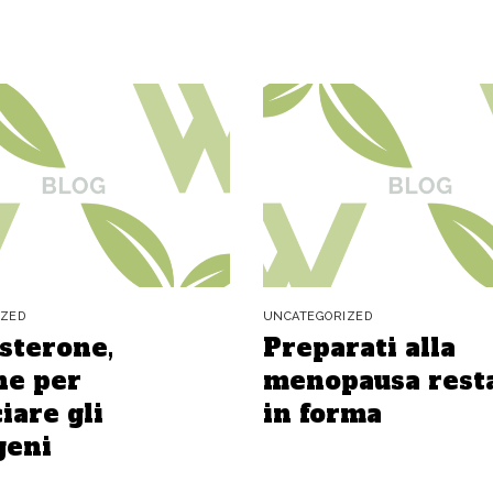
IZED
UNCATEGORIZED
sterone,
Preparati alla
e per
menopausa rest
iare gli
in forma
geni