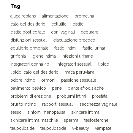
Tag
ajuga reptans
alimentazione
bromelina
calo del desiderio
cellulite
cistite
cistite post coitale
coni vaginali
depurare
disfunzioni sessuali
eiaculazione precoce
equilibrio ormonale
fastidi intimi
fastidi urinari
griffonia
igiene intima
infezioni urinarie
integratori donna 40+
integratori sessuali
libido
libido. calo del desiderio
maca peruviana
odore intimo
ormoni
passione sessuale
pavimento pelvico
pene
piante afrodisiache
problemi di erezione
problemi intimi
prostata
prurito intimo
rapporti sessuali
secchezza vaginale
sesso
sintomi menopausa
skincare intima
skinicare intima maschile
sperma
testosterone
teupolioside
teupoliosode
v-beauty
vampate