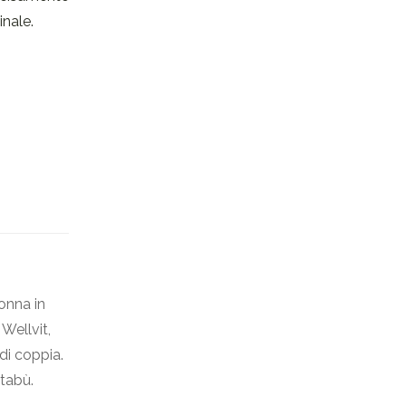
nale.
onna in
Wellvit,
di coppia.
 tabù.