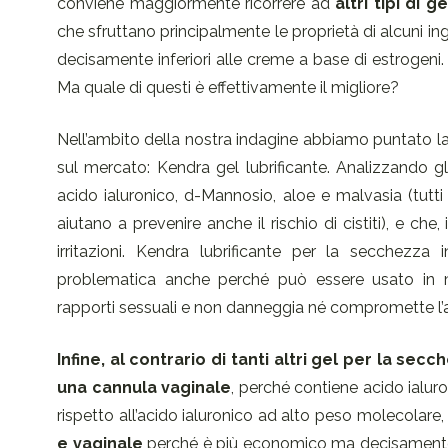
conviene maggiormente ricorrere ad
altri tipi di 
che sfruttano principalmente le proprietà di alcuni i
decisamente inferiori alle creme a base di estrogeni
Ma quale di questi è effettivamente il migliore?
Nell’ambito della nostra indagine abbiamo puntato la
sul mercato: Kendra gel lubrificante. Analizzando 
acido ialuronico, d-Mannosio, aloe e malvasia (tutti 
aiutano a prevenire anche il rischio di cistiti), e c
irritazioni. Kendra lubrificante per la secchezz
problematica anche perché può essere usato in ma
rapporti sessuali e non danneggia né compromette l’az
Infine, al contrario di tanti altri gel per la s
una cannula vaginale
, perché contiene acido ialuro
rispetto all’acido ialuronico ad alto peso molecolare,
e vaginale
perché è più economico ma decisamente