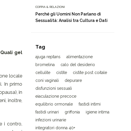
COPPIA & RELAZIONI
Perché gli Uomini Non Parlano di
Sessualità: Analisi tra Cultura e Dati
Tag
?
Quali gel
ajuga reptans
alimentazione
bromelina
calo del desiderio
cellulite
cistite
cistite post coitale
ione locale
coni vaginali
depurare
. In primo
disfunzioni sessuali
opausa), in
eiaculazione precoce
i, inoltre,
equilibrio ormonale
fastidi intimi
fastidi urinari
griffonia
igiene intima
infezioni urinarie
 i contro,
integratori donna 40+