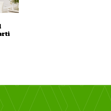
l
arti