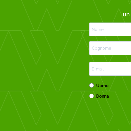
u
Uomo
Donna