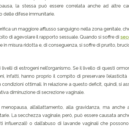
pausa, la stessa può essere correlata anche ad altre 
o delle difese immunitarie.
si verifica un maggiore afflusso sanguigno nella zona genitale, c
pito di agevolare il rapporto sessuale. Quando si soffre di
sec
in misura ridotta e, di conseguenza, si soffre di prurito, brucio
lli di estrogeni nell’organismo. Se il livello di questi ormoni
eni, infatti, hanno proprio il compito di preservare l’elasticità
 condizioni ottimali. In relazione a questo deficit, quindi, si a
cativa diminuzione di secrezione vaginale.
a menopausa, all’allattamento, alla gravidanza, ma anche 
arie. La secchezza vaginale, però, può essere causata anche
nti influenzali) o dall’abuso di lavande vaginali che possono 