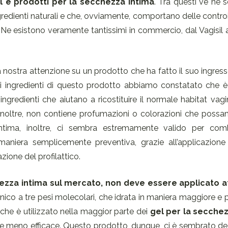
gel e prodotti per la secchezza intima
. Tra questi ve ne 
ngredienti naturali e che, ovviamente, comportano delle contro
. Ne esistono veramente tantissimi in commercio, dal Vagisil 
 nostra attenzione su un prodotto che ha fatto il suo ingre
gli ingredienti di questo prodotto abbiamo constatato che è
ingredienti che aiutano a ricostituire il normale habitat vag
he, inoltre, non contiene profumazioni o colorazioni che poss
a intima, inoltre, ci sembra estremamente valido per com
niera semplicemente preventiva, grazie all’applicazione
ione del profilattico.
ecchezza intima sul mercato, non deve essere applicato 
nico a tre pesi molecolari, che idrata in maniera maggiore e p
 che è utilizzato nella maggior parte dei
gel per la secchez
 meno efficace. Questo prodotto, dunque, ci è sembrato d