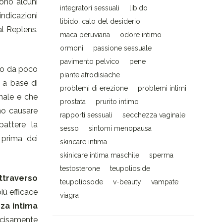
sono alcuni
integratori sessuali
libido
indicazioni
libido. calo del desiderio
al Replens.
maca peruviana
odore intimo
ormoni
passione sessuale
pavimento pelvico
pene
sso da poco
piante afrodisiache
 a base di
problemi di erezione
problemi intimi
inale e che
prostata
prurito intimo
ano causare
rapporti sessuali
secchezza vaginale
battere la
sesso
sintomi menopausa
 prima dei
skincare intima
skinicare intima maschile
sperma
testosterone
teupolioside
attraverso
teupoliosode
v-beauty
vampate
iù efficace
viagra
za intima
ecisamente