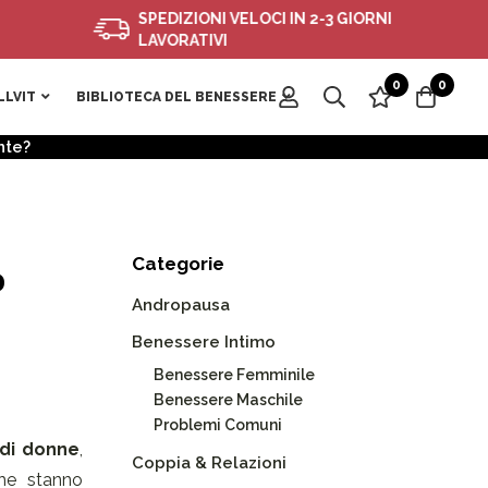
SPEDIZIONI VELOCI IN 2-3 GIORNI
LAVORATIVI
0
0
LLVIT
BIBLIOTECA DEL BENESSERE
nte?
Categorie
o
Andropausa
Benessere Intimo
Benessere Femminile
Benessere Maschile
Problemi Comuni
 di donne
,
Coppia & Relazioni
che stanno