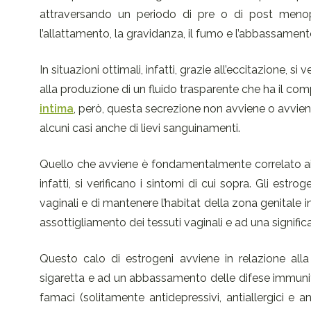
attraversando un periodo di pre o di post meno
l’allattamento, la gravidanza, il fumo e l’abbassament
In situazioni ottimali, infatti, grazie all’eccitazione, 
alla produzione di un fluido trasparente che ha il com
intima
, però, questa secrezione non avviene o avviene 
alcuni casi anche di lievi sanguinamenti.
Quello che avviene è fondamentalmente correlato ai live
infatti, si verificano i sintomi di cui sopra. Gli estrog
vaginali e di mantenere l’habitat della zona genitale in
assottigliamento dei tessuti vaginali e ad una signifi
Questo calo di estrogeni avviene in relazione all
sigaretta e ad un abbassamento delle difese immunit
famaci (solitamente antidepressivi, antiallergici e a