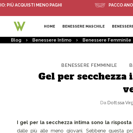
Ù ACQUISTI MENO PAGHI
PACCO ANONIMO
HOME
BENESSERE MASCHILE
BENESSERE
Blog
Benessere Intimo
Benessere Femminile
BENESSERE FEMMINILE
B
Gel per secchezza i
v
Da
Dott.ssa Vir
I gel per la secchezza intima sono la rispos
dalle più alle meno giovani. Sebbene questa pro