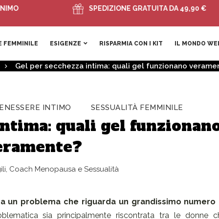
SPEDIZIONE GRATUITA DA 49,90 €
 FEMMINILE
ESIGENZE
RISPARMIA CON I KIT
IL MONDO WE
Gel per secchezza intima: quali gel funzionano verame
ENESSERE INTIMO
SESSUALITÀ FEMMINILE
ntima: quali gel funzionan
eramente?
gili, Coach Menopausa e Sessualità
ta a un problema che riguarda un grandissimo numero
blematica sia principalmente riscontrata tra le donne 