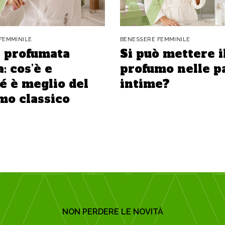
FEMMINILE
BENESSERE FEMMINILE
 profumata
Si può mettere i
: cos’è e
profumo nelle p
é è meglio del
intime?
mo classico
NON PERDERE LE NOVITÀ