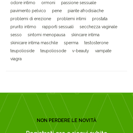
odore intimo
ormoni
passione sessuale
pavimento pelvico
pene
piante afrodisiache
problemi di erezione
problemi intimi
prostata
prurito intimo
rapporti sessuali
secchezza vaginale
sesso
sintomi menopausa
skincare intima
skinicare intima maschile
sperma
testosterone
teupolioside
teupoliosode
v-beauty
vampate
viagra
NON PERDERE LE NOVITÀ