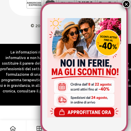
© 2026 Wellvit All Rights Reserved
Credits:
Aries comunica
Le informazioni riportate nel Sito hanno esclusivamente scopo
informativo e non hanno in alcun modo né la pretesa né l’obiettivo di
sostituire il parere del medico e/o specialista, di altri operatori sanitari o
professionisti del settore che devono in ogni caso essere contattati per la
formulazione di una diagnosi o l’indicazione di un eventuale corretto
programma terapeutico e/o dietetico e/o di integrazione alimentare. Se
si è in gravidanza, in allattamento o si stanno assumendo farmaci in terapia
cronica, consultare il proprio medico curante prima di assumere qualsiasi
integratore.
0
0