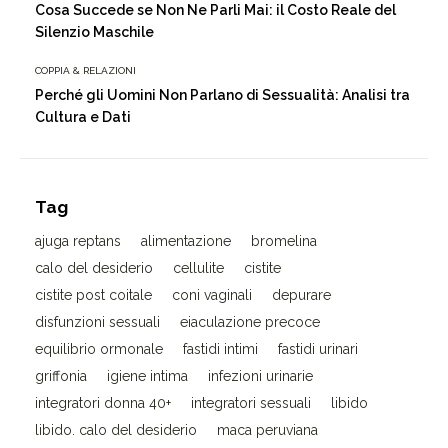
Cosa Succede se Non Ne Parli Mai: il Costo Reale del
Silenzio Maschile
COPPIA & RELAZIONI
Perché gli Uomini Non Parlano di Sessualità: Analisi tra
Cultura e Dati
Tag
ajuga reptans
alimentazione
bromelina
calo del desiderio
cellulite
cistite
cistite post coitale
coni vaginali
depurare
disfunzioni sessuali
eiaculazione precoce
equilibrio ormonale
fastidi intimi
fastidi urinari
griffonia
igiene intima
infezioni urinarie
integratori donna 40+
integratori sessuali
libido
libido. calo del desiderio
maca peruviana