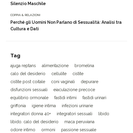
Silenzio Maschile
COPPIA & RELAZIONI
Perché gli Uomini Non Parlano di Sessualità: Analisi tra
Cultura e Dati
Tag
ajuga reptans
alimentazione
bromelina
calo del desiderio
cellulite
cistite
cistite post coitale
coni vaginali
depurare
disfunzioni sessuali
eiaculazione precoce
equilibrio ormonale
fastidi intimi
fastidi urinari
griffonia
igiene intima
infezioni urinarie
integratori donna 40+
integratori sessuali
libido
libido. calo del desiderio
maca peruviana
odore intimo
ormoni
passione sessuale