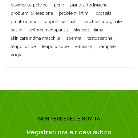
pavimento pelvico
pene
piante afrodisiache
problemi di erezione
problemi intimi
prostata
prurito intimo
rapporti sessuali
secchezza vaginale
sesso
sintomi menopausa
skincare intima
skinicare intima maschile
sperma
testosterone
teupolioside
teupoliosode
v-beauty
vampate
viagra
NON PERDERE LE NOVITÀ
Registrati ora e ricevi subito