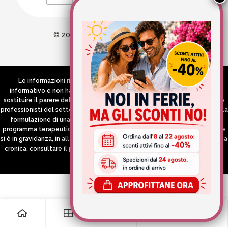
© 2026 Wellvit All Rights Reserved
Credits:
Aries comunica
Le informazioni riportate nel Sito hanno esclusivamente scopo
informativo e non hanno in alcun modo né la pretesa né l’obiettivo di
sostituire il parere del medico e/o specialista, di altri operatori sanitari o
professionisti del settore che devono in ogni caso essere contattati per la
formulazione di una diagnosi o l’indicazione di un eventuale corretto
programma terapeutico e/o dietetico e/o di integrazione alimentare. Se
si è in gravidanza, in allattamento o si stanno assumendo farmaci in terapia
cronica, consultare il proprio medico curante prima di assumere qualsiasi
integratore.
0
0